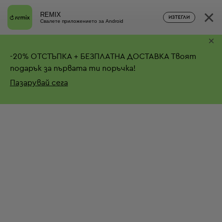
×
REMIX
ИЗТЕГЛИ
Свалете приложението за Android
×
-
20%
ОТСТЪПКА + БЕЗПЛАТНА ДОСТАВКА
Твоят
подарък за първата ти поръчка!
Пазарувай сега