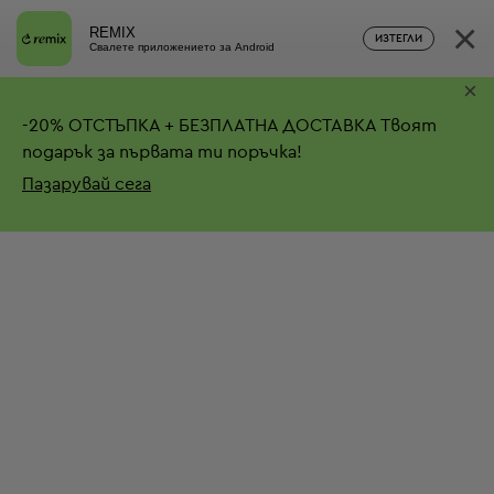
×
REMIX
ИЗТЕГЛИ
Свалете приложението за Android
×
-
20%
ОТСТЪПКА + БЕЗПЛАТНА ДОСТАВКА
Твоят
подарък за първата ти поръчка!
Пазарувай сега