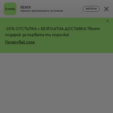
×
REMIX
ИЗТЕГЛИ
Свалете приложението за Android
×
-
20%
ОТСТЪПКА + БЕЗПЛАТНА ДОСТАВКА
Твоят
подарък за първата ти поръчка!
Пазарувай сега