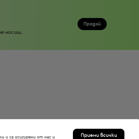
Продай
не носиш.
Приеми всички
и и са осигурени от нас и