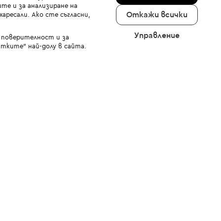
те и за анализиране на
Откажи всички
аресали. Ако сте съгласни,
Управление
а поверителност и за
тките" най-долу в сайта.