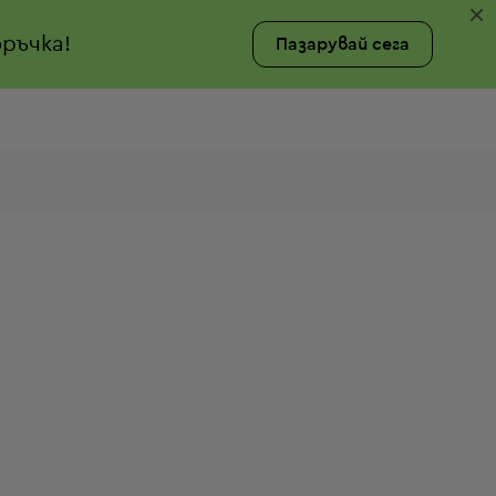
×
ръчка!
Пазарувай сега