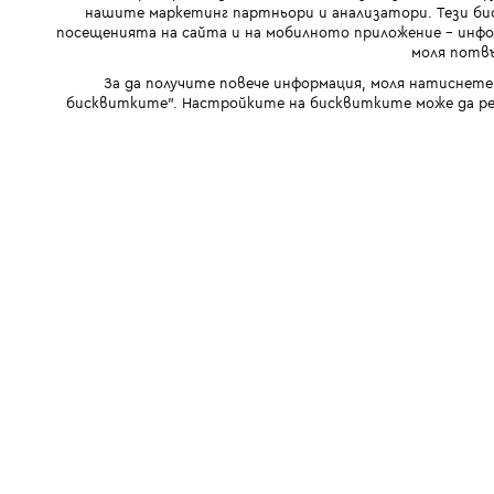
нашите маркетинг партньори и анализатори. Тези бис
посещенията на сайта и на мобилното приложение - инфор
моля потвъ
За да получите повече информация, моля натиснете
бисквитките". Настройките на бисквитките може да ре