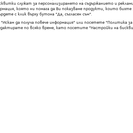
квитки служат за персонализирането на съдържанието и реклами
мация, която ни помага да Ви показваме продукти, които бихте х
рдете с клик върху бутона “Да, съгласен съм“.
 "Искам да получа повече информация" или посетете "Политика з
дактирате по всяко време, като посетите "Настройки на бискви