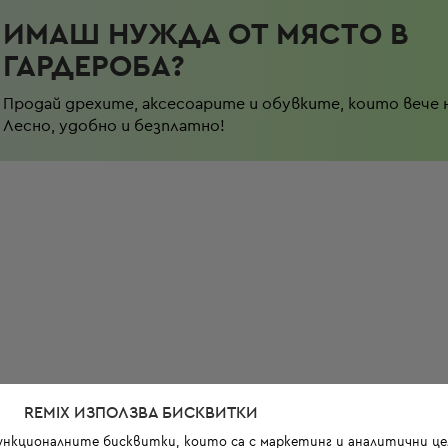
ИМАШ НУЖДА ОТ МЯСТО В
ГАРДЕРОБА?
Продай дрехите, аксесоарите и обувките, които вече 
Лесно, удобно и безплатно!
REMIX ИЗПОЛЗВА БИСКВИТКИ
функционалните бисквитки, които са с маркетинг и аналитични цел