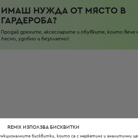
ИМАШ НУЖДА ОТ МЯСТО В
ГАРДЕРОБА?
Продай дрехите, аксесоарите и обувките, които вече 
Лесно, удобно и безплатно!
REMIX ИЗПОЛЗВА БИСКВИТКИ
функционалните бисквитки, които са с маркетинг и аналитични цел