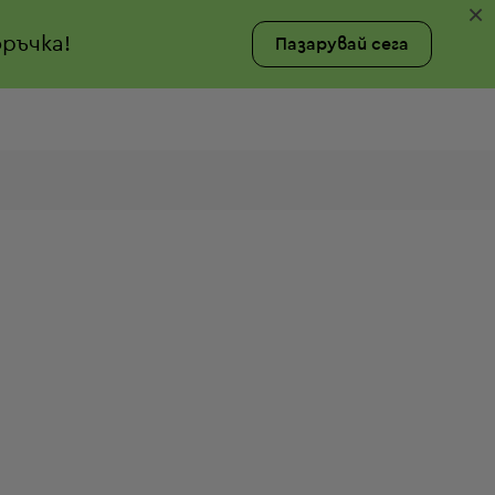
×
ръчка!
Пазарувай сега