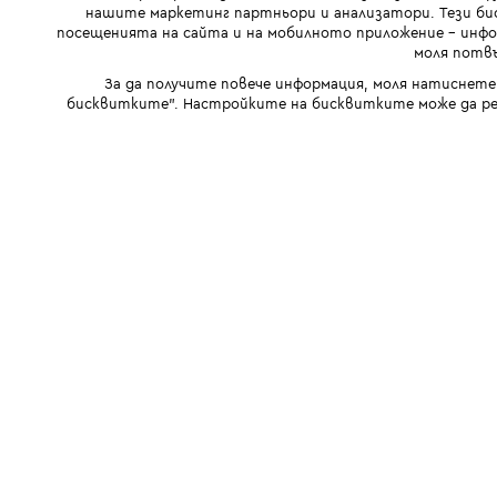
нашите маркетинг партньори и анализатори. Тези бис
посещенията на сайта и на мобилното приложение - инфор
моля потвъ
За да получите повече информация, моля натиснете
бисквитките". Настройките на бисквитките може да ре