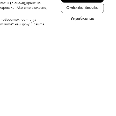
те и за анализиране на
Откажи всички
аресали. Ако сте съгласни,
Управление
а поверителност и за
тките" най-долу в сайта.