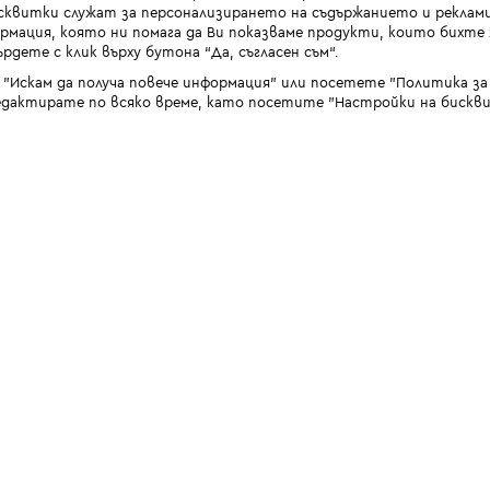
квитки служат за персонализирането на съдържанието и реклами
мация, която ни помага да Ви показваме продукти, които бихте х
рдете с клик върху бутона “Да, съгласен съм“.
 "Искам да получа повече информация" или посетете "Политика з
дактирате по всяко време, като посетите "Настройки на бискви