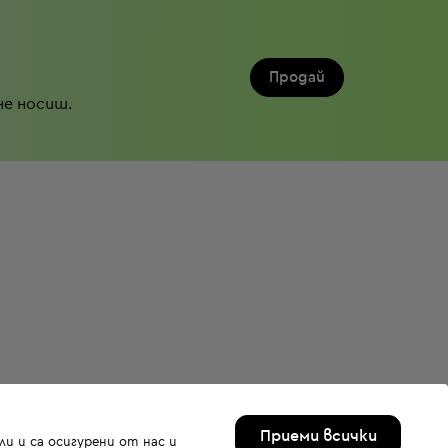
Продай
не носиш.
Приеми всички
и и са осигурени от нас и