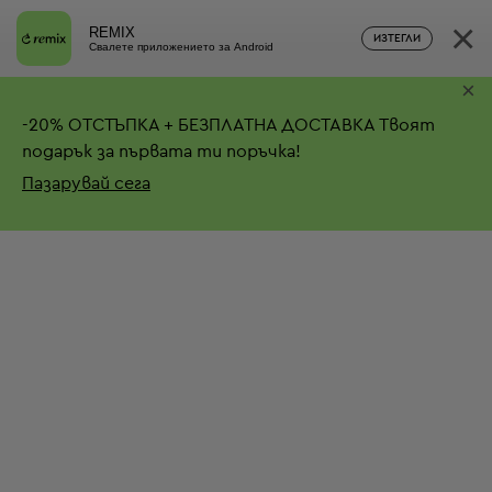
×
REMIX
ИЗТЕГЛИ
Свалете приложението за Android
×
-
20%
ОТСТЪПКА + БЕЗПЛАТНА ДОСТАВКА
Твоят
подарък за първата ти поръчка!
Пазарувай сега