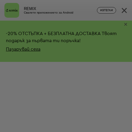
×
REMIX
ИЗТЕГЛИ
Свалете приложението за Android
×
-
20%
ОТСТЪПКА + БЕЗПЛАТНА ДОСТАВКА
Твоят
подарък за първата ти поръчка!
Пазарувай сега