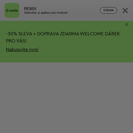
×
REMIX
STÁHNI
Stáhněte si aplikaci pro Android
×
-
30%
SLEVA + DOPRAVA ZDARMA
WELCOME DÁREK
PRO VÁS!
Nakupujte nyní