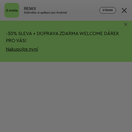
×
REMIX
STÁHNI
Stáhněte si aplikaci pro Android
×
-
30%
SLEVA + DOPRAVA ZDARMA
WELCOME DÁREK
PRO VÁS!
Nakupujte nyní