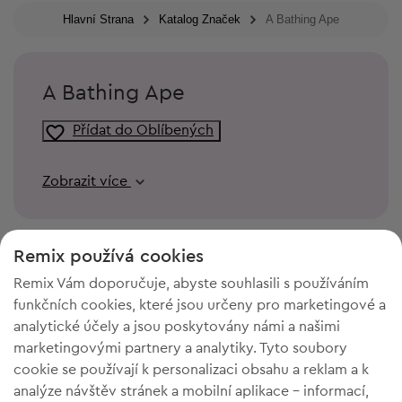
Hlavní Strana
Katalog Značek
A Bathing Ape
A Bathing Ape
Přídat do Oblíbených
Zobrazit více
Remix používá cookies
Remix Vám doporučuje, abyste souhlasili s používáním
funkčních cookies, které jsou určeny pro marketingové a
analytické účely a jsou poskytovány námi a našimi
marketingovými partnery a analytiky. Tyto soubory
cookie se používají k personalizaci obsahu a reklam a k
analýze návštěv stránek a mobilní aplikace - informací,
POTŘEBUJETE PROSTOR VE