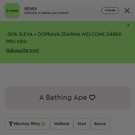
×
REMIX
STÁHNI
Stáhněte si aplikaci pro Android
×
-
30%
SLEVA + DOPRAVA ZDARMA
WELCOME DÁREK
PRO VÁS!
Nakupujte nyní
A Bathing Ape
Všechny filtry
Velikost
Stav
Barva
1