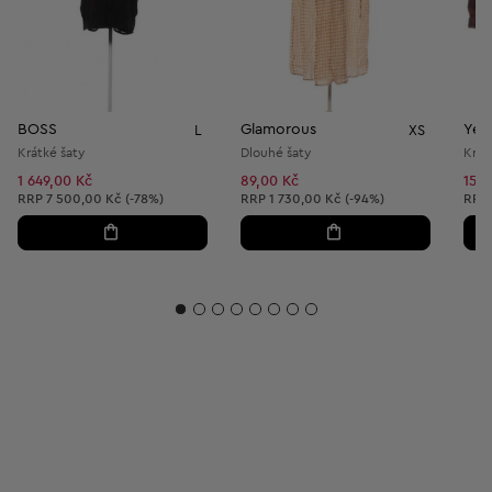
BOSS
Glamorous
Yes
L
XS
Krátké šaty
Dlouhé šaty
Krát
1 649,00 Kč
89,00 Kč
150
Doporučená cena:
Doporučená cena:
Dopo
RRP
7 500,00 Kč (-78%)
RRP
1 730,00 Kč (-94%)
RRP