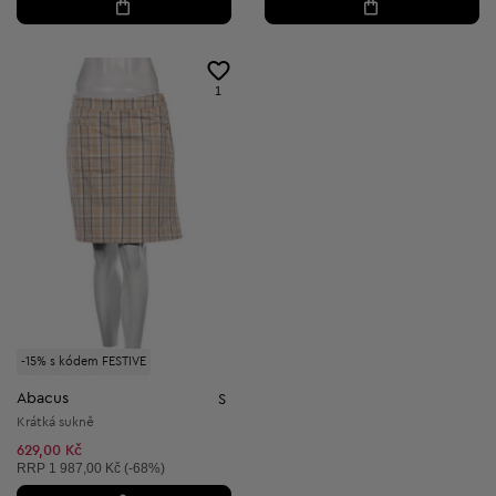
1
-15% s kódem FESTIVE
Abacus
S
Krátká sukně
629,00 Kč
Doporučená cena:
RRP
1 987,00 Kč (-68%)