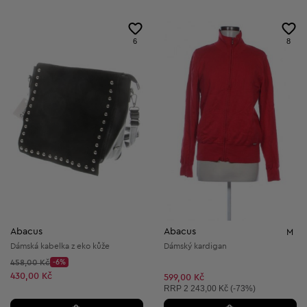
6
8
Abacus
Abacus
M
Dámská kabelka z eko kůže
Dámský kardigan
Původní cena:
458,00 Kč
-6%
Discount Price:
Snížená cena:
430,00 Kč
599,00 Kč
Doporučená cena:
RRP
2 243,00 Kč (-73%)