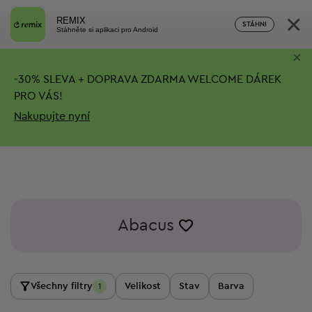
×
REMIX
STÁHNI
Stáhněte si aplikaci pro Android
×
-
30%
SLEVA + DOPRAVA ZDARMA
WELCOME DÁREK
PRO VÁS!
Nakupujte nyní
Abacus
Všechny filtry
Velikost
Stav
Barva
1