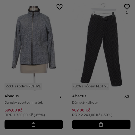
1
-50% s kódem FESTIVE
-50% s kódem FESTIVE
Abacus
Abacus
S
XS
Dámský sportovní vršek
Dámské kalhoty
589,00 Kč
909,00 Kč
Doporučená cena:
Doporučená cena:
RRP
1 730,00 Kč (-65%)
RRP
2 243,00 Kč (-59%)