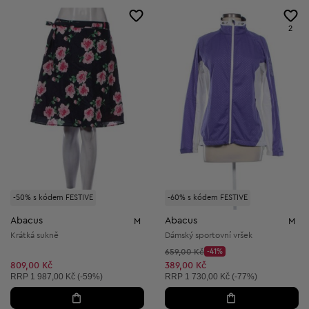
2
-50% s kódem FESTIVE
-60% s kódem FESTIVE
Abacus
Abacus
M
M
Krátká sukně
Dámský sportovní vršek
Původní cena:
659,00 Kč
-41%
Discount Price:
Snížená cena:
809,00 Kč
389,00 Kč
Doporučená cena:
Doporučená cena:
RRP
1 987,00 Kč (-59%)
RRP
1 730,00 Kč (-77%)