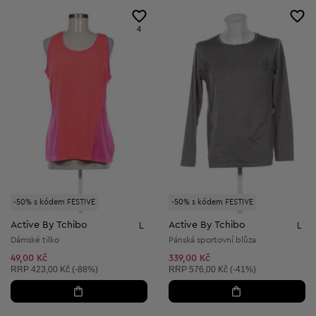
4
-50% s kódem FESTIVE
-50% s kódem FESTIVE
Active By Tchibo
Active By Tchibo
L
L
Dámské tilko
Pánská sportovní blůza
49,00 Kč
339,00 Kč
Doporučená cena:
Doporučená cena:
RRP
423,00 Kč (-88%)
RRP
576,00 Kč (-41%)