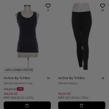
3
14
-40% s kódem FESTIVE
Active By Tchibo
Active By Tchibo
M
M
Dámský sportovní top
Dámské legíny
Původní cena:
159,00 Kč
-6%
Discount Price:
Snížená cena:
149,00 Kč
99,00 Kč
Doporučená cena:
Doporučená cena:
RRP
384,00 Kč (-61%)
RRP
487,00 Kč (-79%)