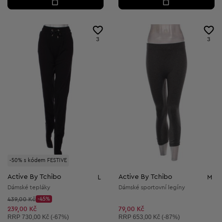
3
3
-50% s kódem FESTIVE
Active By Tchibo
Active By Tchibo
L
M
Dámské tepláky
Dámské sportovní legíny
Původní cena:
439,00 Kč
-45%
Discount Price:
Snížená cena:
239,00 Kč
79,00 Kč
Doporučená cena:
Doporučená cena:
RRP
730,00 Kč (-67%)
RRP
653,00 Kč (-87%)