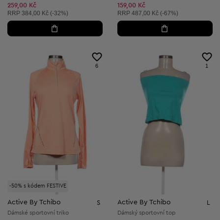
259,00 Kč
159,00 Kč
Doporučená cena:
Doporučená cena:
RRP
384,00 Kč (-32%)
RRP
487,00 Kč (-67%)
6
1
-50% s kódem FESTIVE
Active By Tchibo
Active By Tchibo
S
L
Dámské sportovní triko
Dámský sportovní top