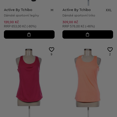
Active By Tchibo
Active By Tchibo
M
XXL
Dámské sportovní legíny
Dámské sportovní triko
129,00 Kč
309,00 Kč
Doporučená cena:
Doporučená cena:
RRP
653,00 Kč (-80%)
RRP
576,00 Kč (-46%)
9
2