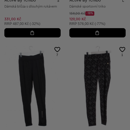
Active By Tchibo
Active By Tchibo
S
L
Dámská blůza s dlouhým rukávem
Dámské sportovní triko
Původní cena:
159,00 Kč
-18%
Discount Price:
Snížená cena:
331,00 Kč
129,00 Kč
Doporučená cena:
Doporučená cena:
RRP
487,00 Kč (-32%)
RRP
576,00 Kč (-77%)
7
1