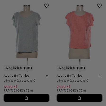
-50% s kódem FESTIVE
-50% s kódem FESTIVE
Active By Tchibo
Active By Tchibo
M
S
Dámská blůza bez rukávů
Dámská blůza bez rukávů
199,00 Kč
219,00 Kč
Doporučená cena:
Doporučená cena:
RRP
730,00 Kč (-72%)
RRP
730,00 Kč (-70%)