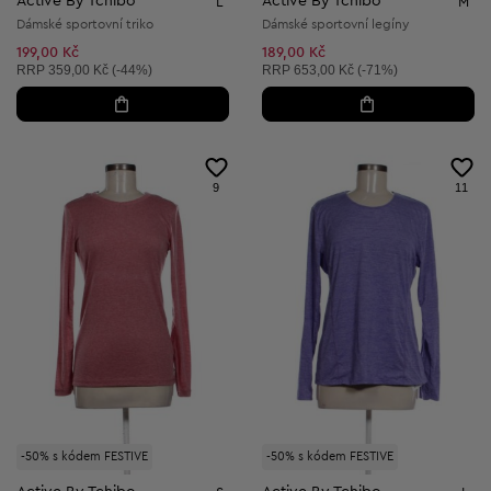
Active By Tchibo
Active By Tchibo
L
M
Dámské sportovní triko
Dámské sportovní legíny
199,00 Kč
189,00 Kč
Doporučená cena:
Doporučená cena:
RRP
359,00 Kč (-44%)
RRP
653,00 Kč (-71%)
9
11
-50% s kódem FESTIVE
-50% s kódem FESTIVE