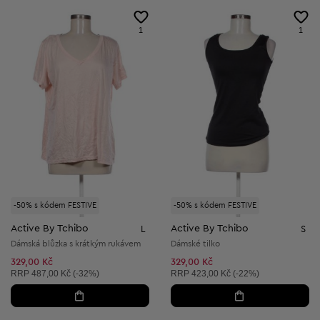
1
1
-50% s kódem FESTIVE
-50% s kódem FESTIVE
Active By Tchibo
Active By Tchibo
L
S
Dámská blůzka s krátkým rukávem
Dámské tilko
329,00 Kč
329,00 Kč
Doporučená cena:
Doporučená cena:
RRP
487,00 Kč (-32%)
RRP
423,00 Kč (-22%)