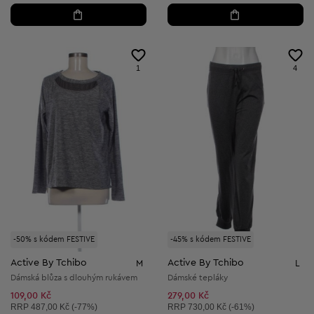
1
4
-50% s kódem FESTIVE
-45% s kódem FESTIVE
Active By Tchibo
Active By Tchibo
M
L
Dámská blůza s dlouhým rukávem
Dámské tepláky
109,00 Kč
279,00 Kč
Doporučená cena:
Doporučená cena:
RRP
487,00 Kč (-77%)
RRP
730,00 Kč (-61%)