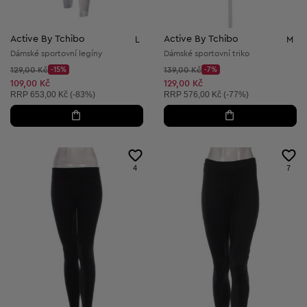
Active By Tchibo
Active By Tchibo
L
M
Dámské sportovní legíny
Dámské sportovní triko
Původní cena:
Původní cena:
129,00 Kč
-15%
139,00 Kč
-7%
Discount Price:
Discount Price:
Snížená cena:
Snížená cena:
109,00 Kč
129,00 Kč
Doporučená cena:
Doporučená cena:
RRP
653,00 Kč (-83%)
RRP
576,00 Kč (-77%)
4
7