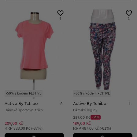
4
1
-50% s kódem FESTIVE
-50% s kódem FESTIVE
Active By Tchibo
Active By Tchibo
S
L
Dámské sportovní triko
Dámské legíny
Původní cena:
289,00 Kč
-34%
Discount Price:
Snížená cena:
209,00 Kč
189,00 Kč
Doporučená cena:
Doporučená cena:
RRP
333,00 Kč (-37%)
RRP
487,00 Kč (-61%)