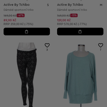
Active By Tchibo
Active By Tchibo
S
M
Dámské sportovní triko
Dámské sportovní triko
Původní cena:
Původní cena:
169,00 Kč
-47%
149,00 Kč
-13%
Discount Price:
Discount Price:
Snížená cena:
Snížená cena:
89,00 Kč
129,00 Kč
Doporučená cena:
Doporučená cena:
RRP
359,00 Kč (-75%)
RRP
576,00 Kč (-77%)
3
7