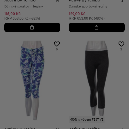
Active By Tchibo
Active By Tchibo
M
S
Dámské sportovní legíny
Dámské sportovní legíny
116,00 Kč
129,00 Kč
Doporučená cena:
Doporučená cena:
RRP
653,00 Kč (-82%)
RRP
653,00 Kč (-80%)
6
2
-50% s kódem FESTIVE