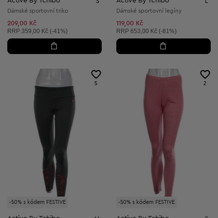
Active By Tchibo
Active By Tchibo
S
L
Dámské sportovní triko
Dámské sportovní legíny
209,00 Kč
119,00 Kč
Doporučená cena:
Doporučená cena:
RRP
359,00 Kč (-41%)
RRP
653,00 Kč (-81%)
5
2
-50% s kódem FESTIVE
-50% s kódem FESTIVE