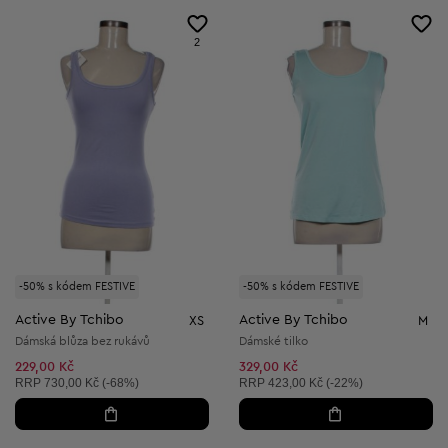
2
-50% s kódem FESTIVE
-50% s kódem FESTIVE
Active By Tchibo
Active By Tchibo
XS
M
Dámská blůza bez rukávů
Dámské tilko
229,00 Kč
329,00 Kč
Doporučená cena:
Doporučená cena:
RRP
730,00 Kč (-68%)
RRP
423,00 Kč (-22%)