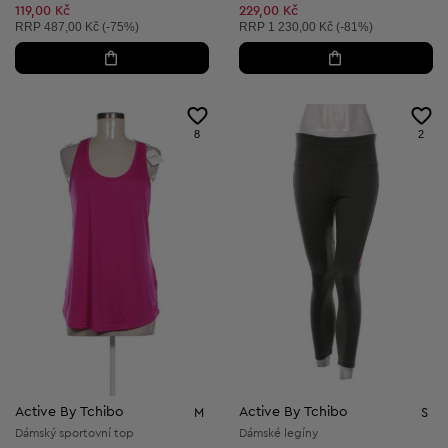
119,00 Kč
229,00 Kč
Doporučená cena:
Doporučená cena:
RRP
487,00 Kč (-75%)
RRP
1 230,00 Kč (-81%)
8
2
Active By Tchibo
Active By Tchibo
M
S
Dámský sportovní top
Dámské legíny