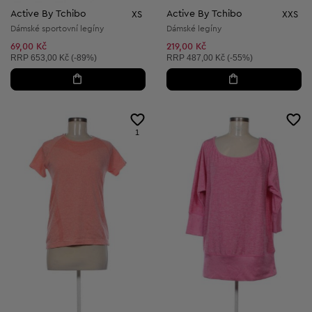
Active By Tchibo
Active By Tchibo
XS
XXS
Dámské sportovní legíny
Dámské legíny
69,00 Kč
219,00 Kč
Doporučená cena:
Doporučená cena:
RRP
653,00 Kč (-89%)
RRP
487,00 Kč (-55%)
1