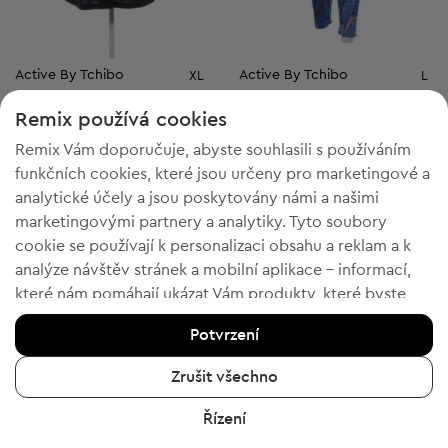
Active By Tchibo
Active By Tchibo
XL
L
Dámská blůza s dlouhým rukávem
Dámské legíny
Remix používá cookies
Původní cena:
99,00 Kč
-30%
Discount Price:
Snížená cena:
89,00 Kč
69,00 Kč
Remix Vám doporučuje, abyste souhlasili s používáním
Doporučená cena:
Doporučená cena:
RRP
487,00 Kč (-81%)
RRP
487,00 Kč (-85%)
funkčních cookies, které jsou určeny pro marketingové a
analytické účely a jsou poskytovány námi a našimi
marketingovými partnery a analytiky. Tyto soubory
cookie se používají k personalizaci obsahu a reklam a k
3
3
analýze návštěv stránek a mobilní aplikace - informací,
které nám pomáhají ukázat Vám produkty, které byste
chtěli. Pokud souhlasíte, potvrďte prosím kliknutím na
Potvrzení
tlačítko „Ano, souhlasím“.
Chcete-li získat více informací, klikněte na „Chci více
Zrušit všechno
informací“ nebo navštivte „Zásady ochrany osobních
Řízení
údajů a cookies“. Nastavení souborů cookie můžete