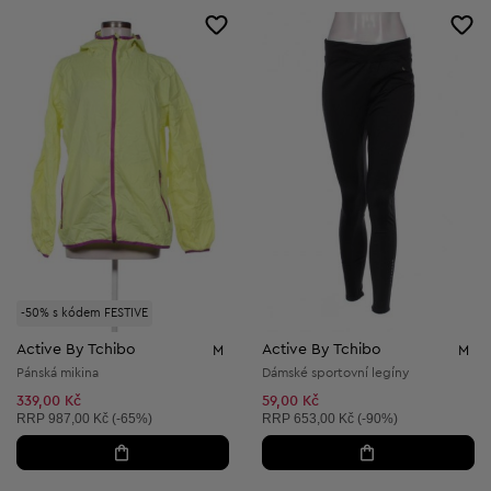
-50% s kódem FESTIVE
Active By Tchibo
Active By Tchibo
M
M
Pánská mikina
Dámské sportovní legíny
339,00 Kč
59,00 Kč
Doporučená cena:
Doporučená cena:
RRP
987,00 Kč (-65%)
RRP
653,00 Kč (-90%)