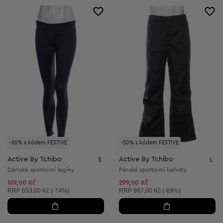
-50% s kódem FESTIVE
-50% s kódem FESTIVE
Active By Tchibo
Active By Tchibo
S
L
Dámské sportovní legíny
Pánské sportovní kalhoty
169,00 Kč
299,00 Kč
Doporučená cena:
Doporučená cena:
RRP
653,00 Kč (-74%)
RRP
987,00 Kč (-69%)