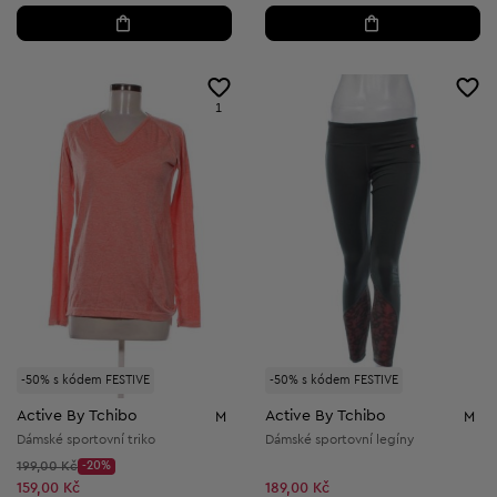
1
-50% s kódem FESTIVE
-50% s kódem FESTIVE
Active By Tchibo
Active By Tchibo
M
M
Dámské sportovní triko
Dámské sportovní legíny
Původní cena:
199,00 Kč
-20%
Discount Price:
Snížená cena:
159,00 Kč
189,00 Kč