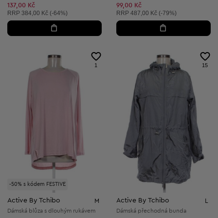
Snížená cena:
137,00 Kč
99,00 Kč
Doporučená cena:
Doporučená cena:
RRP
384,00 Kč (-64%)
RRP
487,00 Kč (-79%)
1
15
-50% s kódem FESTIVE
Active By Tchibo
Active By Tchibo
M
L
Dámská blůza s dlouhým rukávem
Dámská přechodná bunda