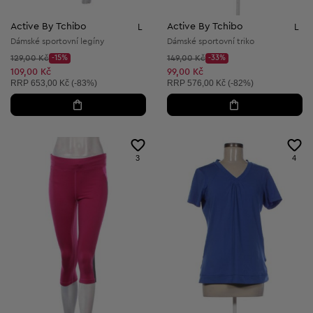
Active By Tchibo
Active By Tchibo
L
L
Dámské sportovní legíny
Dámské sportovní triko
Původní cena:
Původní cena:
129,00 Kč
-15%
149,00 Kč
-33%
Discount Price:
Discount Price:
Snížená cena:
Snížená cena:
109,00 Kč
99,00 Kč
Doporučená cena:
Doporučená cena:
RRP
653,00 Kč (-83%)
RRP
576,00 Kč (-82%)
3
4