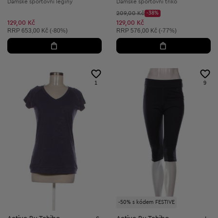
Dámské sportovní legíny
Dámské sportovní triko
Původní cena:
209,00 Kč
-38%
Discount Price:
Snížená cena:
129,00 Kč
129,00 Kč
Doporučená cena:
Doporučená cena:
RRP
653,00 Kč (-80%)
RRP
576,00 Kč (-77%)
1
9
-50% s kódem FESTIVE