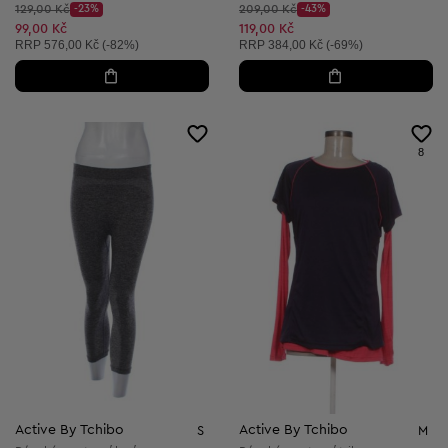
Původní cena:
Původní cena:
129,00 Kč
-23%
209,00 Kč
-43%
Discount Price:
Discount Price:
Snížená cena:
Snížená cena:
99,00 Kč
119,00 Kč
Doporučená cena:
Doporučená cena:
RRP
576,00 Kč (-82%)
RRP
384,00 Kč (-69%)
8
Active By Tchibo
Active By Tchibo
S
M