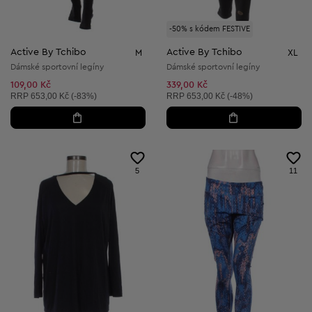
-50% s kódem FESTIVE
Active By Tchibo
Active By Tchibo
M
XL
Dámské sportovní legíny
Dámské sportovní legíny
109,00 Kč
339,00 Kč
Doporučená cena:
Doporučená cena:
RRP
653,00 Kč (-83%)
RRP
653,00 Kč (-48%)
5
11