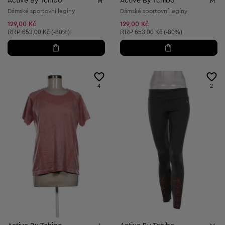
Active By Tchibo
Active By Tchibo
M
M
Dámské sportovní legíny
Dámské sportovní legíny
129,00 Kč
129,00 Kč
Doporučená cena:
Doporučená cena:
RRP
653,00 Kč (-80%)
RRP
653,00 Kč (-80%)
4
2