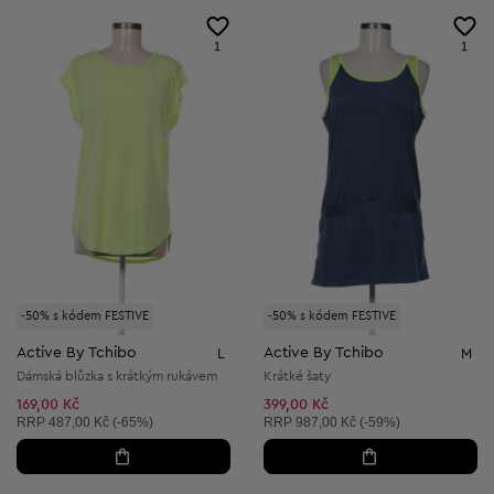
1
1
-50% s kódem FESTIVE
-50% s kódem FESTIVE
Active By Tchibo
Active By Tchibo
L
M
Dámská blůzka s krátkým rukávem
Krátké šaty
169,00 Kč
399,00 Kč
Doporučená cena:
Doporučená cena:
RRP
487,00 Kč (-65%)
RRP
987,00 Kč (-59%)