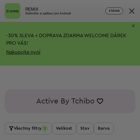
×
REMIX
STÁHNI
Stáhněte si aplikaci pro Android
×
-
30%
SLEVA + DOPRAVA ZDARMA
WELCOME DÁREK
PRO VÁS!
Nakupujte nyní
Active By Tchibo
Všechny filtry
Velikost
Stav
Barva
1