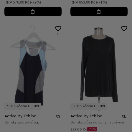
Doporučená cena:
Doporučená cena:
RRP
576,00 Kč (-72%)
RRP
653,00 Kč (-71%)
11
-40% s kódem FESTIVE
-50% s kódem FESTIVE
Active By Tchibo
Active By Tchibo
XS
XL
Dámský sportovní top
Dámská blůza s dlouhým rukávem
Původní cena:
289,00 Kč
-65%
Discount Price: