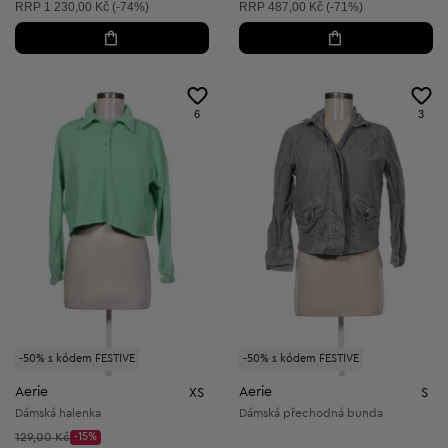
Doporučená cena:
Doporučená cena:
RRP
1 230,00 Kč (-74%)
RRP
487,00 Kč (-71%)
6
3
-50% s kódem FESTIVE
-50% s kódem FESTIVE
Aerie
Aerie
XS
S
Dámská halenka
Dámská přechodná bunda
Původní cena:
129,00 Kč
-15%
Discount Price: