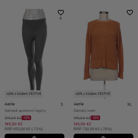
6
-45% s kódem FESTIVE
-45% s kódem FESTIVE
Aerie
Aerie
S
XL
Dámské sportovní legíny
Dámský svetr
Původní cena:
Původní cena:
219,00 Kč
-13%
199,00 Kč
-15%
Discount Price:
Discount Price:
Snížená cena:
Snížená cena:
189,00 Kč
169,00 Kč
Doporučená cena:
Doporučená cena:
RRP
653,00 Kč (-71%)
RRP
730,00 Kč (-76%)