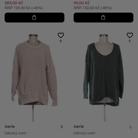
389,00 Kč
99,00 Kč
Doporučená cena:
Doporučená cena:
RRP
730,00 Kč (-46%)
RRP
730,00 Kč (-86%)
8
5
Aerie
Aerie
S
L
Dámský svetr
Dámský svetr