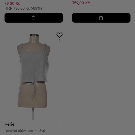
359,00 Kč
79,00 Kč
Doporučená cena:
RRP
730,00 Kč (-89%)
4
Aerie
L
Dámská blůza bez rukávů