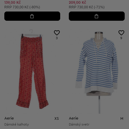
139,00 Kč
209,00 Kč
Doporučená cena:
Doporučená cena:
RRP
730,00 Kč (-80%)
RRP
730,00 Kč (-71%)
3
9
Aerie
Aerie
XS
M
Dámské kalhoty
Dámský svetr