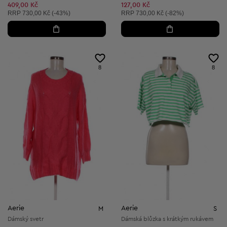
409,00 Kč
127,00 Kč
Doporučená cena:
Doporučená cena:
RRP
730,00 Kč (-43%)
RRP
730,00 Kč (-82%)
8
8
Aerie
Aerie
M
S
Dámský svetr
Dámská blůzka s krátkým rukávem