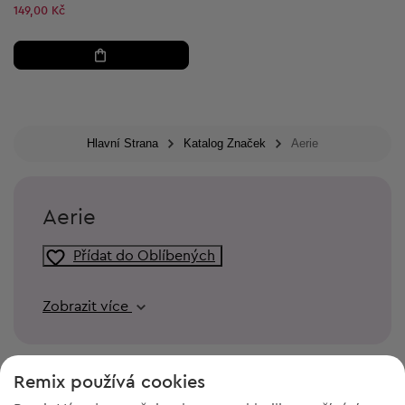
149,00 Kč
Hlavní Strana
Katalog Značek
Aerie
Aerie
Přídat do Oblíbených
Zobrazit více
Remix používá cookies