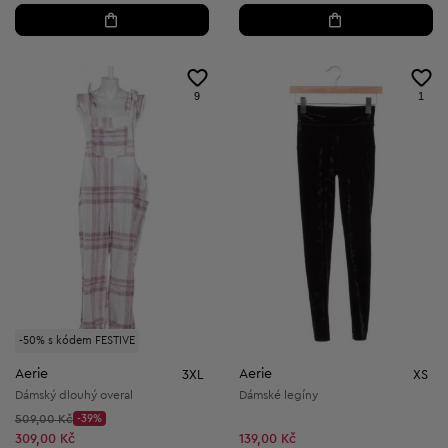
9
1
-50% s kódem FESTIVE
Aerie
Aerie
3XL
XS
Dámský dlouhý overal
Dámské legíny
Původní cena:
509,00 Kč
-39%
Discount Price:
Snížená cena:
309,00 Kč
139,00 Kč