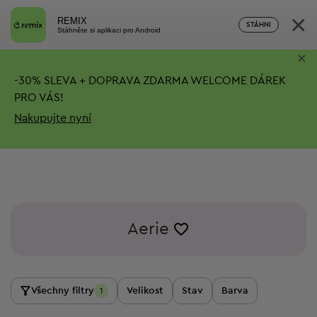
×
REMIX
STÁHNI
Stáhněte si aplikaci pro Android
×
-
30%
SLEVA + DOPRAVA ZDARMA
WELCOME DÁREK
PRO VÁS!
Nakupujte nyní
Aerie
Všechny filtry
Velikost
Stav
Barva
1