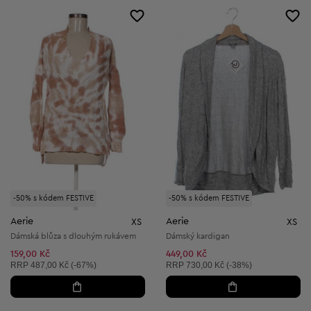
-50% s kódem FESTIVE
-50% s kódem FESTIVE
Aerie
Aerie
XS
XS
Dámská blůza s dlouhým rukávem
Dámský kardigan
159,00 Kč
449,00 Kč
Doporučená cena:
Doporučená cena:
RRP
487,00 Kč (-67%)
RRP
730,00 Kč (-38%)