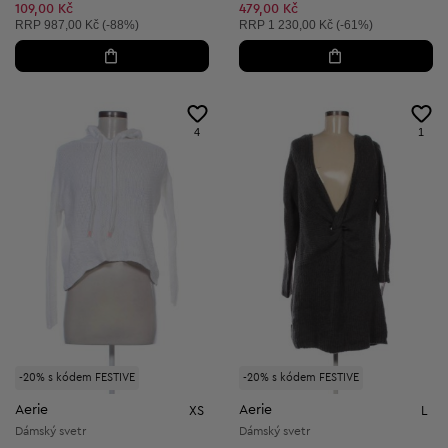
Snížená cena:
109,00 Kč
479,00 Kč
Doporučená cena:
Doporučená cena:
RRP
987,00 Kč (-88%)
RRP
1 230,00 Kč (-61%)
4
1
-20% s kódem FESTIVE
-20% s kódem FESTIVE
Aerie
Aerie
XS
L
Dámský svetr
Dámský svetr