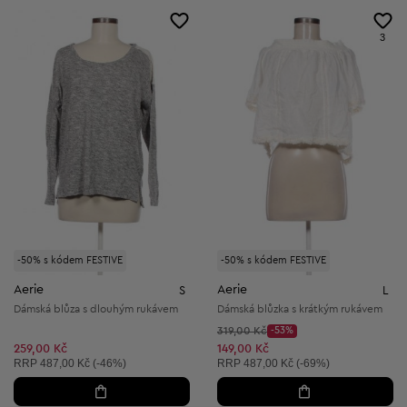
3
-50% s kódem FESTIVE
-50% s kódem FESTIVE
Aerie
Aerie
S
L
Dámská blůza s dlouhým rukávem
Dámská blůzka s krátkým rukávem
Původní cena:
319,00 Kč
-53%
Discount Price:
Snížená cena:
259,00 Kč
149,00 Kč
Doporučená cena:
Doporučená cena:
RRP
487,00 Kč (-46%)
RRP
487,00 Kč (-69%)