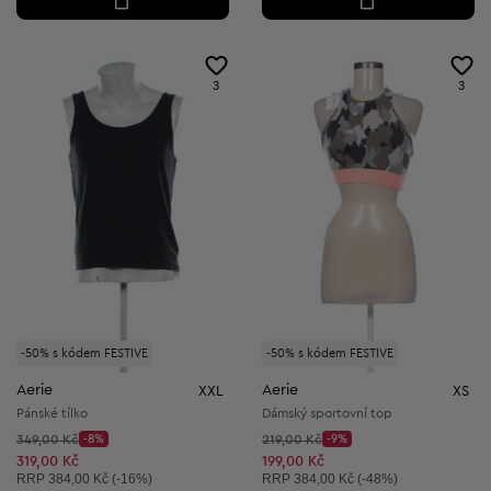
3
3
-50% s kódem FESTIVE
-50% s kódem FESTIVE
Aerie
Aerie
XXL
XS
Pánské tílko
Dámský sportovní top
Původní cena:
Původní cena:
349,00 Kč
-8%
219,00 Kč
-9%
Discount Price:
Discount Price:
Snížená cena:
Snížená cena:
319,00 Kč
199,00 Kč
Doporučená cena:
Doporučená cena:
RRP
384,00 Kč (-16%)
RRP
384,00 Kč (-48%)