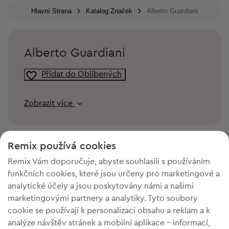
Hlavní Strana
Katalog Značek
Alberto Guardiani
Alberto Guardiani
Přídat do Oblíbených
Zobrazit více
Remix používá cookies
Remix Vám doporučuje, abyste souhlasili s používáním
funkčních cookies, které jsou určeny pro marketingové a
analytické účely a jsou poskytovány námi a našimi
marketingovými partnery a analytiky. Tyto soubory
cookie se používají k personalizaci obsahu a reklam a k
analýze návštěv stránek a mobilní aplikace - informací,
POTŘEBUJETE PROSTOR VE