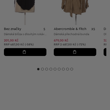
Bez značky
Abercrombie & Fitch
Dor
S
XS
Dámská blůza s dlouhým rukávem
Dámská přechodná bunda
Dlou
201,00 Kč
679,00 Kč
529
Doporučená cena:
Doporučená cena:
Dopo
RRP
487,00 Kč (-58%)
RRP
2 487,00 Kč (-72%)
RRP