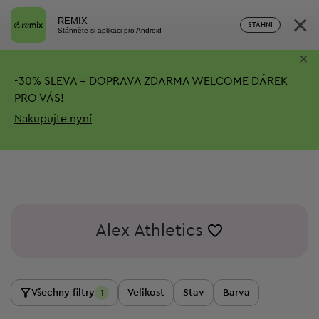
×
REMIX
STÁHNI
Stáhněte si aplikaci pro Android
×
-
30%
SLEVA + DOPRAVA ZDARMA
WELCOME DÁREK
PRO VÁS!
Nakupujte nyní
Alex Athletics
Všechny filtry
Velikost
Stav
Barva
1