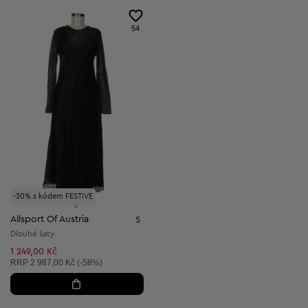
54
-30% s kódem FESTIVE
Allsport Of Austria
S
Dlouhé šaty
1 249,00 Kč
Doporučená cena:
RRP
2 987,00 Kč (-58%)