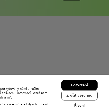
Potvrzení
u poskytovány námi a našimi
í aplikace - informací, které nám
Zrušit všechno
uhlasím“.
orů cookie můžete kdykoli upravit
Řízení