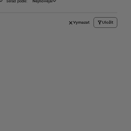
seraď podle:
Nejnovější
Vymazat
Uložit