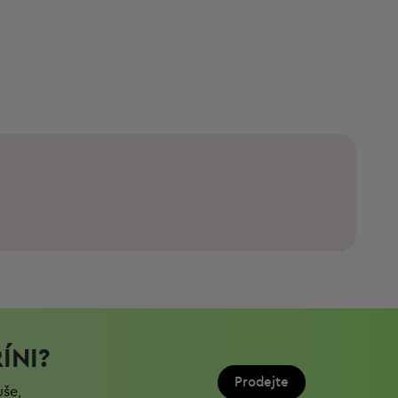
ÍNI?
Prodejte
uše,