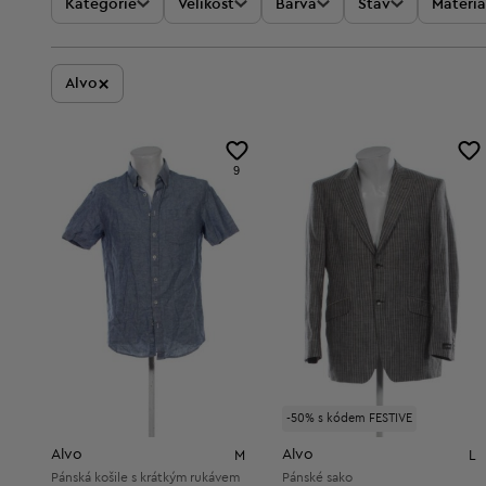
Kategorie
Velikost
Barva
Stav
Materiá
×
Alvo
9
-50% s kódem FESTIVE
Alvo
Alvo
M
L
Pánská košile s krátkým rukávem
Pánské sako