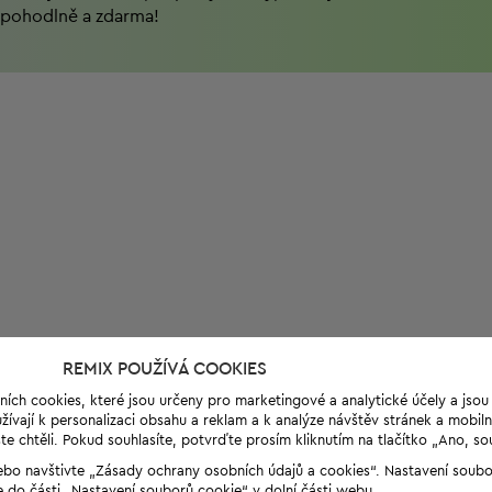
pohodlně a zdarma!
REMIX POUŽÍVÁ COOKIES
ních cookies, které jsou určeny pro marketingové a analytické účely a jso
ívají k personalizaci obsahu a reklam a k analýze návštěv stránek a mobiln
e chtěli. Pokud souhlasíte, potvrďte prosím kliknutím na tlačítko „Ano, so
“ nebo navštivte „Zásady ochrany osobních údajů a cookies“. Nastavení soub
e do části „Nastavení souborů cookie“ v dolní části webu.