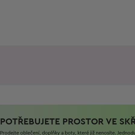
POTŘEBUJETE PROSTOR VE SKŘ
Prodejte oblečení, doplňky a boty, které již nenosíte. Jednod