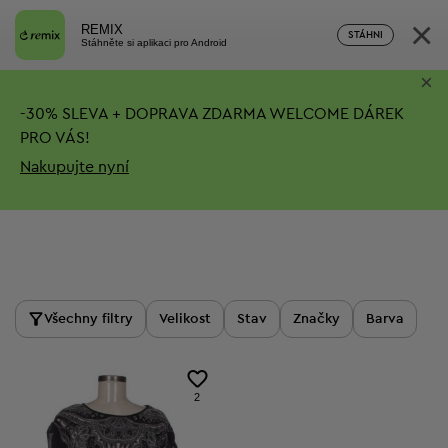
×
REMIX
STÁHNI
Stáhněte si aplikaci pro Android
×
-
30%
SLEVA + DOPRAVA ZDARMA
WELCOME DÁREK
PRO VÁS!
Nakupujte nyní
Produkty
Všechny filtry
Velikost
Stav
Značky
Barva
2