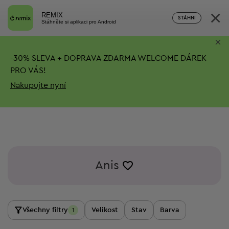
×
REMIX
STÁHNI
Stáhněte si aplikaci pro Android
×
-
30%
SLEVA + DOPRAVA ZDARMA
WELCOME DÁREK
PRO VÁS!
Nakupujte nyní
Anis
Všechny filtry
Velikost
Stav
Barva
1