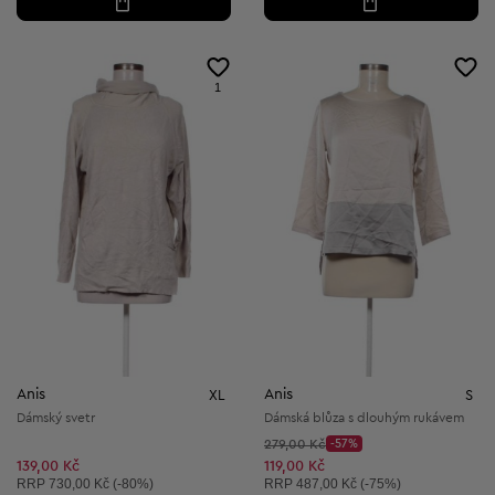
1
Anis
Anis
XL
S
Dámský svetr
Dámská blůza s dlouhým rukávem
Původní cena:
279,00 Kč
-57%
Discount Price:
Snížená cena:
139,00 Kč
119,00 Kč
Doporučená cena:
Doporučená cena:
RRP
730,00 Kč (-80%)
RRP
487,00 Kč (-75%)