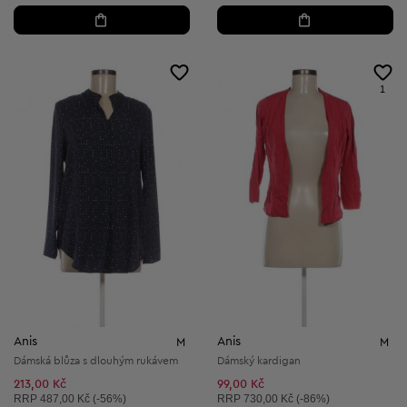
1
Anis
Anis
M
M
Dámská blůza s dlouhým rukávem
Dámský kardigan
213,00 Kč
99,00 Kč
Doporučená cena:
Doporučená cena:
RRP
487,00 Kč (-56%)
RRP
730,00 Kč (-86%)