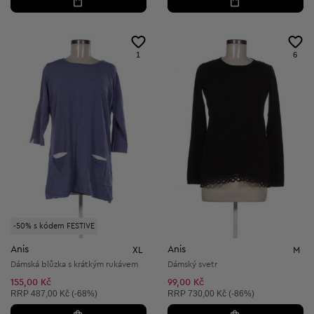
1
6
-50% s kódem FESTIVE
Anis
Anis
XL
M
Dámská blůzka s krátkým rukávem
Dámský svetr
155,00 Kč
99,00 Kč
Doporučená cena:
Doporučená cena:
RRP
487,00 Kč (-68%)
RRP
730,00 Kč (-86%)