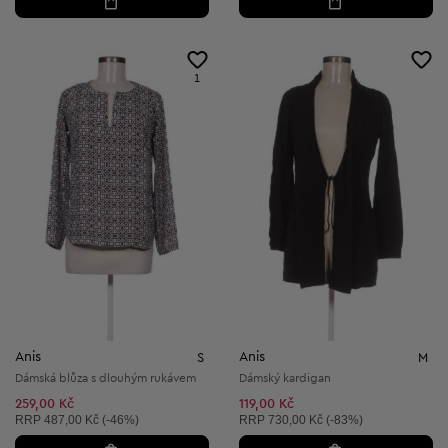
1
Anis
Anis
S
M
Dámská blůza s dlouhým rukávem
Dámský kardigan
259,00 Kč
119,00 Kč
Doporučená cena:
Doporučená cena:
RRP
487,00 Kč (-46%)
RRP
730,00 Kč (-83%)