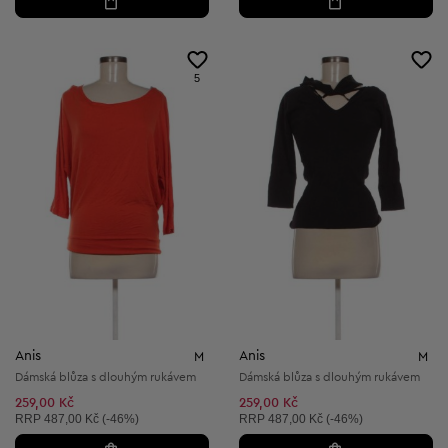
5
Anis
Anis
M
M
Dámská blůza s dlouhým rukávem
Dámská blůza s dlouhým rukávem
259,00 Kč
259,00 Kč
Doporučená cena:
Doporučená cena:
RRP
487,00 Kč (-46%)
RRP
487,00 Kč (-46%)