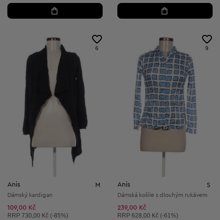
6
9
Anis
Anis
M
S
Dámský kardigan
Dámská košile s dlouhým rukávem
109,00 Kč
239,00 Kč
Doporučená cena:
Doporučená cena:
RRP
730,00 Kč (-85%)
RRP
628,00 Kč (-61%)