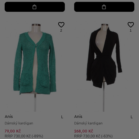
2
1
Anis
Anis
L
L
Dámský kardigan
Dámský kardigan
79,00 Kč
268,00 Kč
Doporučená cena:
Doporučená cena:
RRP
730,00 Kč (-89%)
RRP
730,00 Kč (-63%)