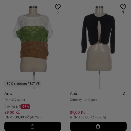
6
3
-50% s kódem FESTIVE
Anis
Anis
L
S
Dámský svetr
Dámský kardigan
Původní cena:
219,00 Kč
-59%
Discount Price:
Snížená cena:
89,00 Kč
89,00 Kč
Doporučená cena:
Doporučená cena:
RRP
730,00 Kč (-87%)
RRP
730,00 Kč (-87%)