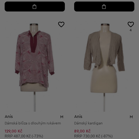
4
Anis
Anis
M
M
Dámská blůza s dlouhým rukávem
Dámský kardigan
129,00 Kč
89,00 Kč
Doporučená cena:
Doporučená cena:
RRP
487,00 Kč (-73%)
RRP
730,00 Kč (-87%)