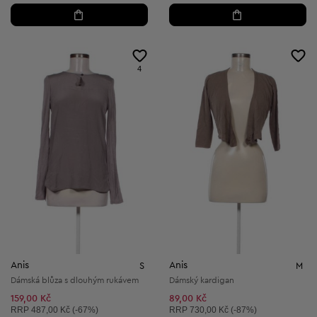
4
Anis
Anis
S
M
Dámská blůza s dlouhým rukávem
Dámský kardigan
159,00 Kč
89,00 Kč
Doporučená cena:
Doporučená cena:
RRP
487,00 Kč (-67%)
RRP
730,00 Kč (-87%)