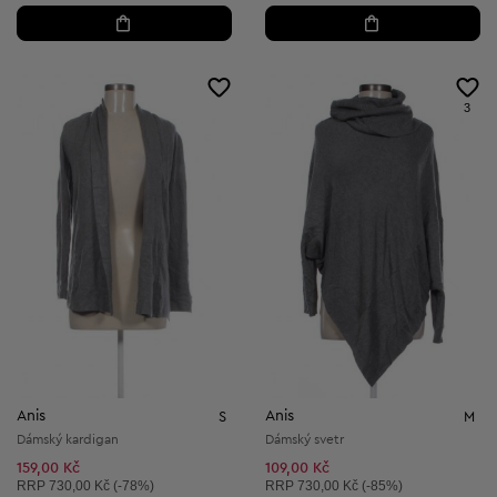
3
Anis
Anis
S
M
Dámský kardigan
Dámský svetr
159,00 Kč
109,00 Kč
Doporučená cena:
Doporučená cena:
RRP
730,00 Kč (-78%)
RRP
730,00 Kč (-85%)