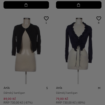
1
8
Anis
Anis
S
M
Dámský kardigan
Dámský kardigan
89,00 Kč
79,00 Kč
Doporučená cena:
Doporučená cena:
RRP
730,00 Kč (-87%)
RRP
730,00 Kč (-89%)