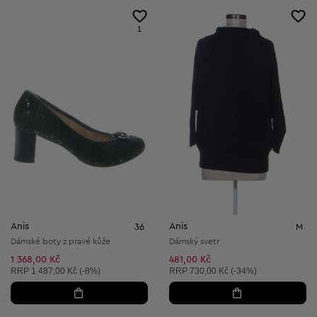
1
Anis
Anis
36
M
Dámské boty z pravé kůže
Dámský svetr
1 368,00 Kč
481,00 Kč
Doporučená cena:
Doporučená cena:
RRP
1 487,00 Kč (-8%)
RRP
730,00 Kč (-34%)