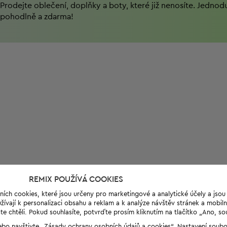
Prodejte oblečení, doplňky a boty, které již nenosíte. Jednod
pohodlně a zdarma!
REMIX POUŽÍVÁ COOKIES
ních cookies, které jsou určeny pro marketingové a analytické účely a jso
ívají k personalizaci obsahu a reklam a k analýze návštěv stránek a mobiln
e chtěli. Pokud souhlasíte, potvrďte prosím kliknutím na tlačítko „Ano, so
“ nebo navštivte „Zásady ochrany osobních údajů a cookies“. Nastavení soub