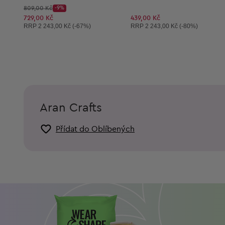
Původní cena:
809,00 Kč
-9%
Discount Price:
Snížená cena:
729,00 Kč
439,00 Kč
Doporučená cena:
Doporučená cena:
RRP
2 243,00 Kč (-67%)
RRP
2 243,00 Kč (-80%)
Aran Crafts
Přídat do Oblíbených