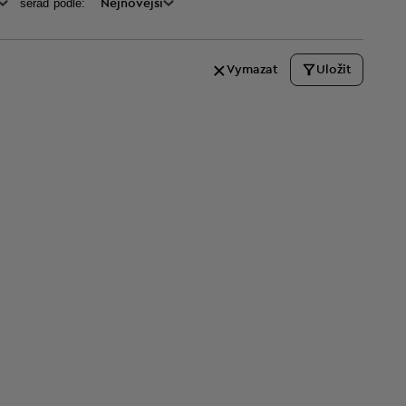
seraď podle:
Nejnovější
Vymazat
Uložit