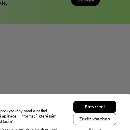
Prodejte
uše,
Potvrzení
u poskytovány námi a našimi
í aplikace - informací, které nám
Zrušit všechno
uhlasím“.
orů cookie můžete kdykoli upravit