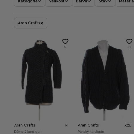
Kategorie
Velikost
Barva
Stav
Materiá
×
Aran Crafts
5
21
Aran Crafts
Aran Crafts
M
XXL
Dámský kardigan
Pánský kardigán