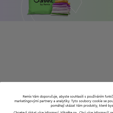
Remix Vám doporučuje, abyste souhlasili s používáním funkč
marketingovými partnery a analytiky. Tyto soubory cookie se použ
pomáhají ukázat Vám produkty, které byst
Chcete-li získat více informací, klikněte na „Chci více informací