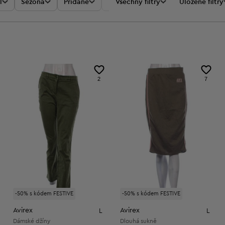
l
Sezóna
Přidané
Akce
Všechny filtry
Cena
Uložené filtry
2
7
-50% s kódem FESTIVE
-50% s kódem FESTIVE
Avirex
Avirex
L
L
Dámské džíny
Dlouhá sukně