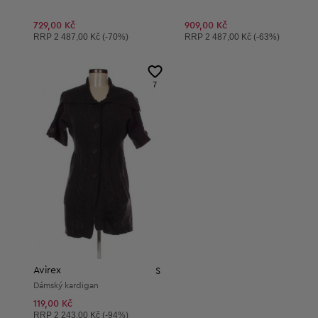
729,00 Kč
909,00 Kč
Doporučená cena:
Doporučená cena:
RRP
2 487,00 Kč (-70%)
RRP
2 487,00 Kč (-63%)
7
Avirex
S
Dámský kardigan
119,00 Kč
Doporučená cena:
RRP
2 243,00 Kč (-94%)