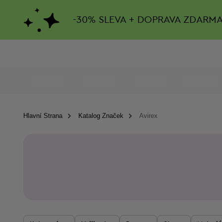
-
30%
SLEVA + DOPRAVA ZDARM
Hlavní Strana
Katalog Značek
Avirex