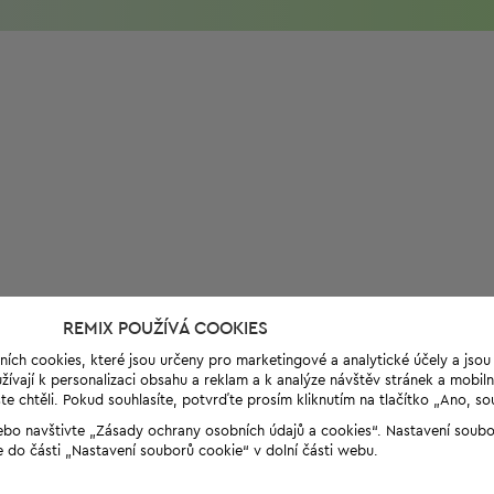
REMIX POUŽÍVÁ COOKIES
ních cookies, které jsou určeny pro marketingové a analytické účely a jso
ívají k personalizaci obsahu a reklam a k analýze návštěv stránek a mobiln
e chtěli. Pokud souhlasíte, potvrďte prosím kliknutím na tlačítko „Ano, so
“ nebo navštivte „Zásady ochrany osobních údajů a cookies“. Nastavení soub
e do části „Nastavení souborů cookie“ v dolní části webu.