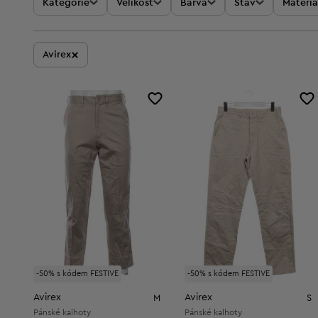
Kategorie
Velikost
Barva
Stav
Materiá
×
Avirex
-50% s kódem FESTIVE
-50% s kódem FESTIVE
Avirex
Avirex
M
S
Pánské kalhoty
Pánské kalhoty