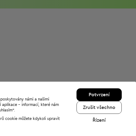
Potvrzení
u poskytovány námi a našimi
í aplikace - informací, které nám
Zrušit všechno
uhlasím“.
orů cookie můžete kdykoli upravit
Řízení