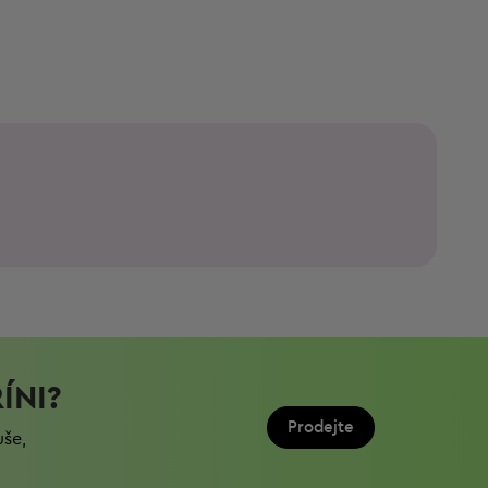
ÍNI?
Prodejte
uše,