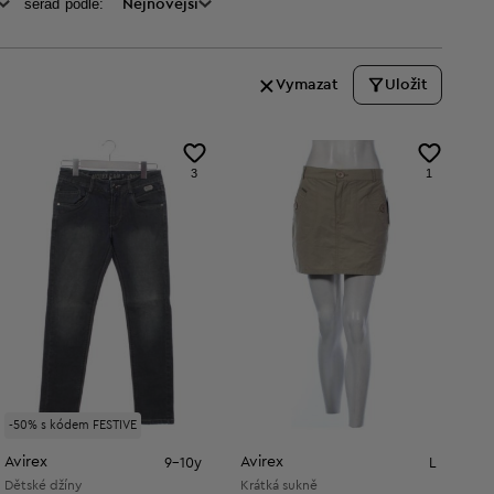
seraď podle:
Nejnovější
Vymazat
Uložit
3
1
-50% s kódem FESTIVE
Avirex
Avirex
9-10y
L
Dětské džíny
Krátká sukně