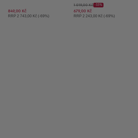
Původní cena:
1 019,00 Kč
-33%
Discount Price:
Snížená cena:
849,00 Kč
679,00 Kč
Doporučená cena:
Doporučená cena:
RRP
2 743,00 Kč (-69%)
RRP
2 243,00 Kč (-69%)