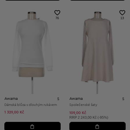
76
13
Awama
Awama
S
S
Dámská blůza s dlouhým rukávem
Společenské šaty
1 329,00 Kč
109,00 Kč
Doporučená cena:
RRP
2 243,00 Kč (-95%)