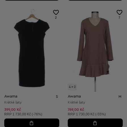
2
7
4 = 2
Awama
Awama
S
M
Krátké šaty
Krátké šaty
399,00 Kč
769,00 Kč
Doporučená cena:
Doporučená cena:
RRP
1 730,00 Kč (-76%)
RRP
1 730,00 Kč (-55%)