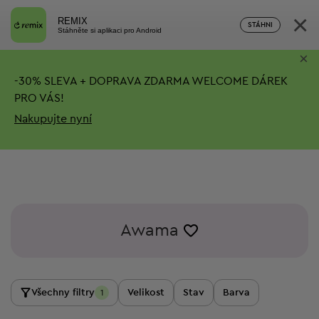
×
REMIX
STÁHNI
Stáhněte si aplikaci pro Android
×
-
30%
SLEVA + DOPRAVA ZDARMA
WELCOME DÁREK
PRO VÁS!
Nakupujte nyní
Awama
Všechny filtry
Velikost
Stav
Barva
1