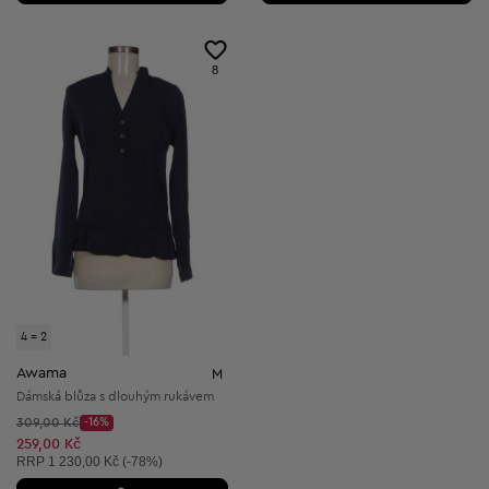
8
4 = 2
Awama
M
Dámská blůza s dlouhým rukávem
Původní cena:
309,00 Kč
-16%
Discount Price:
Snížená cena:
259,00 Kč
Doporučená cena:
RRP
1 230,00 Kč (-78%)