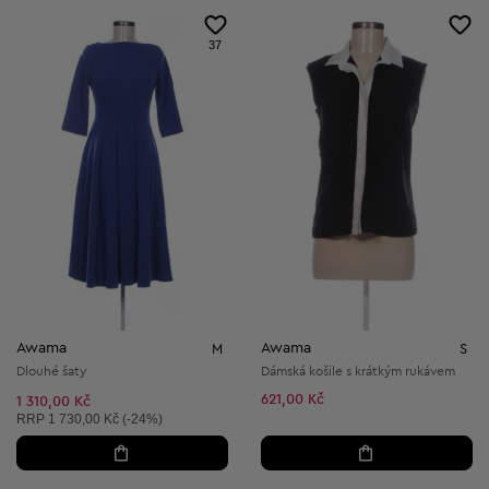
37
Awama
Awama
M
S
Dlouhé šaty
Dámská košile s krátkým rukávem
621,00 Kč
1 310,00 Kč
Doporučená cena:
RRP
1 730,00 Kč (-24%)