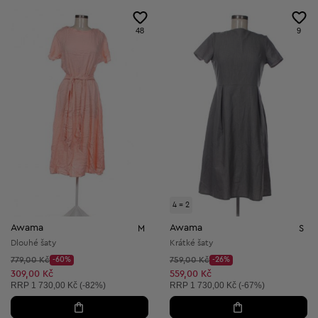
48
9
4 = 2
Awama
Awama
M
S
Dlouhé šaty
Krátké šaty
Původní cena:
Původní cena:
779,00 Kč
-60%
759,00 Kč
-26%
Discount Price:
Discount Price:
Snížená cena:
Snížená cena:
309,00 Kč
559,00 Kč
Doporučená cena:
Doporučená cena:
RRP
1 730,00 Kč (-82%)
RRP
1 730,00 Kč (-67%)