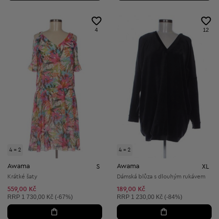
4
12
4 = 2
4 = 2
Awama
Awama
S
XL
Krátké šaty
Dámská blůza s dlouhým rukávem
559,00 Kč
189,00 Kč
Doporučená cena:
Doporučená cena:
RRP
1 730,00 Kč (-67%)
RRP
1 230,00 Kč (-84%)