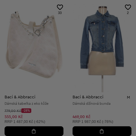
33
2
Baci & Abbracci
Baci & Abbracci
M
Dámská kabelka z eko kůže
Dámská džínová bunda
Původní cena:
779,00 Kč
-28%
Discount Price:
Snížená cena:
555,00 Kč
469,00 Kč
Doporučená cena:
Doporučená cena:
RRP
1 487,00 Kč (-62%)
RRP
1 987,00 Kč (-76%)