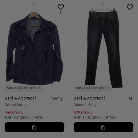
1
-50% s kódem FESTIVE
-50% s kódem FESTIVE
Baci & Abbracci
Baci & Abbracci
13-14y
M
Dětská košile
Dámské džíny
449,00 Kč
479,00 Kč
Doporučená cena:
Doporučená cena:
RRP
807,00 Kč (-44%)
RRP
1 487,00 Kč (-67%)