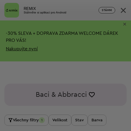
×
REMIX
STÁHNI
Stáhněte si aplikaci pro Android
×
-
30%
SLEVA + DOPRAVA ZDARMA
WELCOME DÁREK
PRO VÁS!
Nakupujte nyní
Baci & Abbracci
Všechny filtry
Velikost
Stav
Barva
1