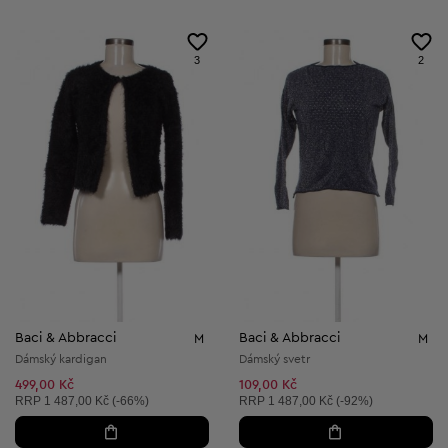
3
2
Baci & Abbracci
Baci & Abbracci
M
M
Dámský kardigan
Dámský svetr
499,00 Kč
109,00 Kč
Doporučená cena:
Doporučená cena:
RRP
1 487,00 Kč (-66%)
RRP
1 487,00 Kč (-92%)