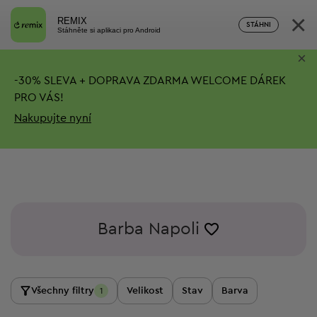
×
REMIX
STÁHNI
Stáhněte si aplikaci pro Android
×
-
30%
SLEVA + DOPRAVA ZDARMA
WELCOME DÁREK
PRO VÁS!
Nakupujte nyní
Barba Napoli
Všechny filtry
Velikost
Stav
Barva
1