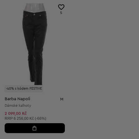
5
-40% s kódem FESTIVE
Barba Napoli
M
Dámské kalhoty
2 099,00 Kč
Doporučená cena:
RRP
6 256,00 Kč (-66%)