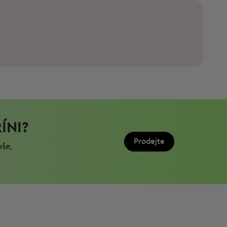
ÍNI?
Prodejte
uše,