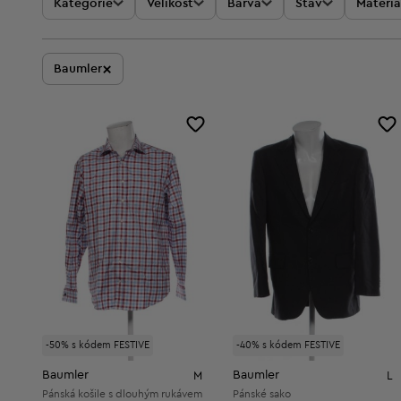
Kategorie
Velikost
Barva
Stav
Materiá
×
Baumler
-50% s kódem FESTIVE
-40% s kódem FESTIVE
Baumler
Baumler
M
L
Pánská košile s dlouhým rukávem
Pánské sako