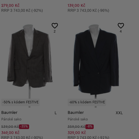
279,00 Kč
139,00 Kč
Doporučená cena:
Doporučená cena:
RRP
3 743,00 Kč (-92%)
RRP
3 743,00 Kč (-96%)
2
4
-50% s kódem FESTIVE
-60% s kódem FESTIVE
Baumler
Baumler
L
XXL
Pánské sako
Pánské sako
Původní cena:
Původní cena:
539,00 Kč
-35%
359,00 Kč
-8%
Discount Price:
Discount Price:
Snížená cena:
Snížená cena:
349,00 Kč
329,00 Kč
Doporučená cena:
Doporučená cena:
RRP
3 743,00 Kč (-90%)
RRP
3 743,00 Kč (-91%)