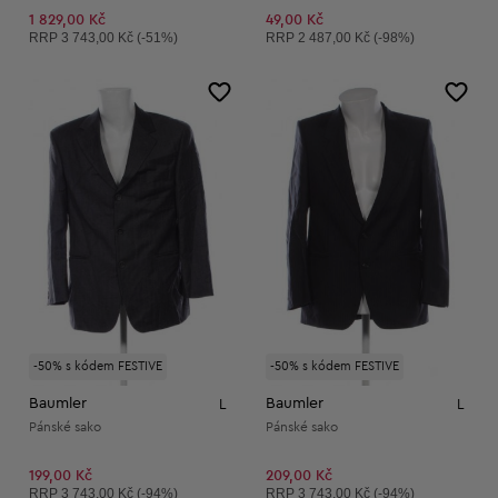
1 829,00 Kč
49,00 Kč
Doporučená cena:
Doporučená cena:
RRP
3 743,00 Kč (-51%)
RRP
2 487,00 Kč (-98%)
-50% s kódem FESTIVE
-50% s kódem FESTIVE
Baumler
Baumler
L
L
Pánské sako
Pánské sako
199,00 Kč
209,00 Kč
Doporučená cena:
Doporučená cena:
RRP
3 743,00 Kč (-94%)
RRP
3 743,00 Kč (-94%)