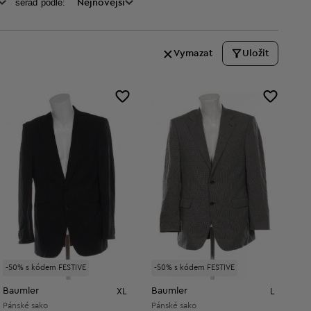
seraď podle:
Nejnovější
Vymazat
Uložit
-50% s kódem FESTIVE
-50% s kódem FESTIVE
Baumler
Baumler
XL
L
Pánské sako
Pánské sako