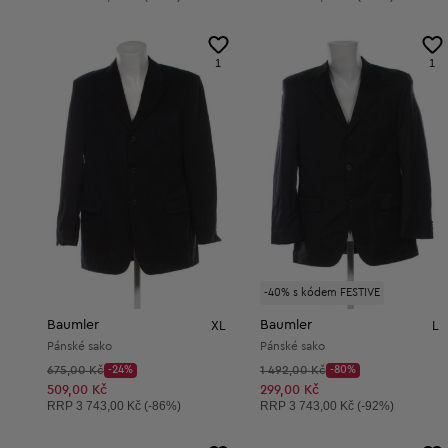
1
1
-40% s kódem FESTIVE
Baumler
Baumler
XL
L
Pánské sako
Pánské sako
Původní cena:
Původní cena:
675,00 Kč
-24%
1 492,00 Kč
-80%
Discount Price:
Discount Price:
Snížená cena:
Snížená cena:
509,00 Kč
299,00 Kč
Doporučená cena:
Doporučená cena:
RRP
3 743,00 Kč (-86%)
RRP
3 743,00 Kč (-92%)