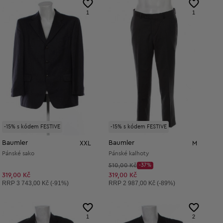
1
1
-15% s kódem FESTIVE
-15% s kódem FESTIVE
Baumler
Baumler
XXL
M
Pánské sako
Pánské kalhoty
Původní cena:
510,00 Kč
-37%
Discount Price:
Snížená cena:
319,00 Kč
319,00 Kč
Doporučená cena:
Doporučená cena:
RRP
3 743,00 Kč (-91%)
RRP
2 987,00 Kč (-89%)
1
2