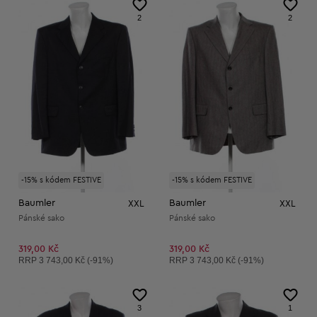
2
2
-15% s kódem FESTIVE
-15% s kódem FESTIVE
Baumler
Baumler
XXL
XXL
Pánské sako
Pánské sako
319,00 Kč
319,00 Kč
Doporučená cena:
Doporučená cena:
RRP
3 743,00 Kč (-91%)
RRP
3 743,00 Kč (-91%)
3
1