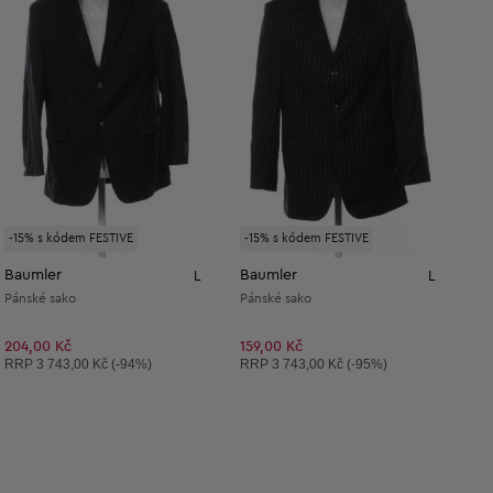
-15% s kódem FESTIVE
-15% s kódem FESTIVE
Baumler
Baumler
L
L
Pánské sako
Pánské sako
204,00 Kč
159,00 Kč
Doporučená cena:
Doporučená cena:
RRP
3 743,00 Kč (-94%)
RRP
3 743,00 Kč (-95%)