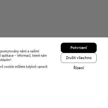
Potvrzení
u poskytovány námi a našimi
í aplikace - informací, které nám
Zrušit všechno
uhlasím“.
orů cookie můžete kdykoli upravit
Řízení