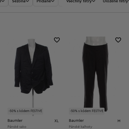
l
Sezóna
Přidané
Akce
Všechny filtry
Cena
Uložené filtry
-50% s kódem FESTIVE
-50% s kódem FESTIVE
Baumler
Baumler
XL
M
Pánské sako
Pánské kalhoty