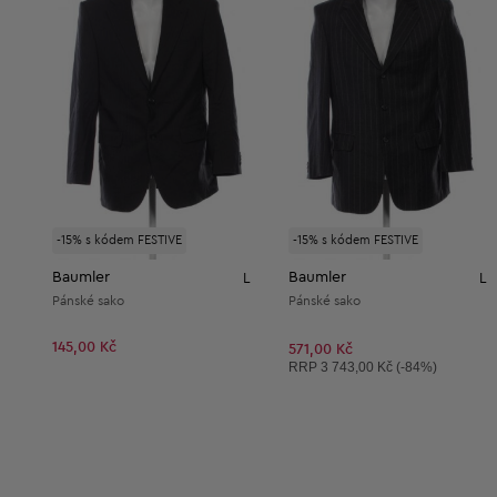
-15% s kódem FESTIVE
-15% s kódem FESTIVE
Baumler
Baumler
L
L
Pánské sako
Pánské sako
145,00 Kč
571,00 Kč
Doporučená cena:
RRP
3 743,00 Kč (-84%)