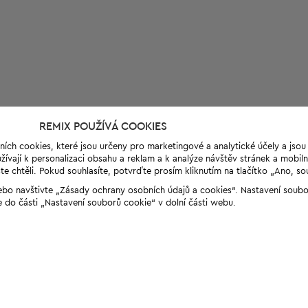
REMIX POUŽÍVÁ COOKIES
ních cookies, které jsou určeny pro marketingové a analytické účely a jso
ívají k personalizaci obsahu a reklam a k analýze návštěv stránek a mobiln
e chtěli. Pokud souhlasíte, potvrďte prosím kliknutím na tlačítko „Ano, so
“ nebo navštivte „Zásady ochrany osobních údajů a cookies“. Nastavení soub
e do části „Nastavení souborů cookie“ v dolní části webu.