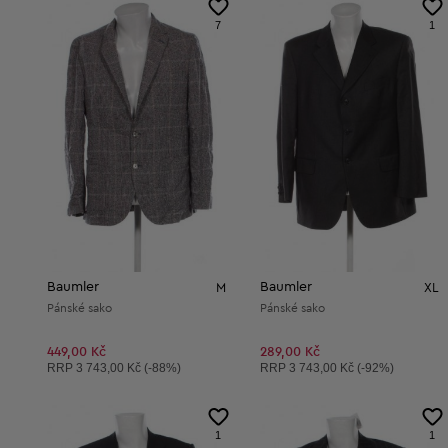
7
1
Baumler
Baumler
M
XL
Pánské sako
Pánské sako
449,00 Kč
289,00 Kč
Doporučená cena:
Doporučená cena:
RRP
3 743,00 Kč (-88%)
RRP
3 743,00 Kč (-92%)
1
1