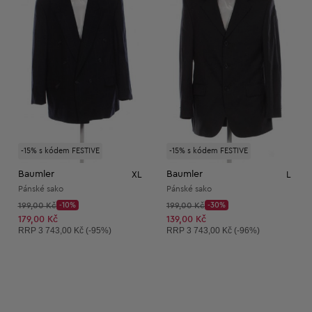
-15% s kódem FESTIVE
-15% s kódem FESTIVE
Baumler
Baumler
XL
L
Pánské sako
Pánské sako
Původní cena:
Původní cena:
199,00 Kč
-10%
199,00 Kč
-30%
Discount Price:
Discount Price:
Snížená cena:
Snížená cena:
179,00 Kč
139,00 Kč
Doporučená cena:
Doporučená cena:
RRP
3 743,00 Kč (-95%)
RRP
3 743,00 Kč (-96%)