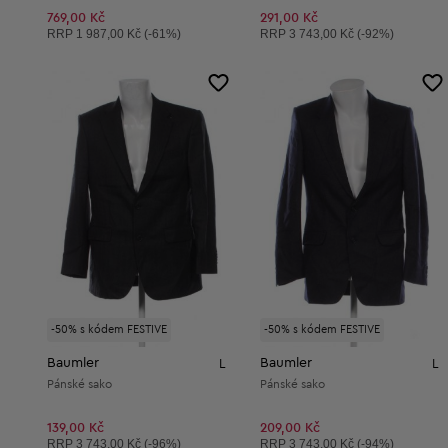
769,00 Kč
291,00 Kč
Doporučená cena:
Doporučená cena:
RRP
1 987,00 Kč (-61%)
RRP
3 743,00 Kč (-92%)
-50% s kódem FESTIVE
-50% s kódem FESTIVE
Baumler
Baumler
L
L
Pánské sako
Pánské sako
139,00 Kč
209,00 Kč
Doporučená cena:
Doporučená cena:
RRP
3 743,00 Kč (-96%)
RRP
3 743,00 Kč (-94%)