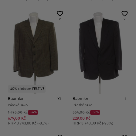
2
2
-40% s kódem FESTIVE
Baumler
Baumler
XL
L
Pánské sako
Pánské sako
Původní cena:
Původní cena:
1 495,00 Kč
-54%
554,00 Kč
-58%
Discount Price:
Discount Price:
Snížená cena:
Snížená cena:
679,00 Kč
229,00 Kč
Doporučená cena:
Doporučená cena:
RRP
3 743,00 Kč (-81%)
RRP
3 743,00 Kč (-93%)