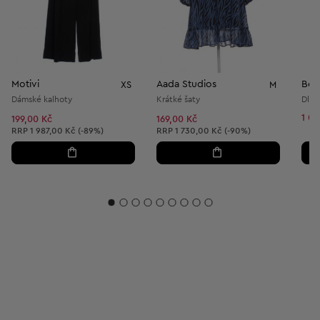
Motivi
Aada Studios
Bez
XS
M
Dámské kalhoty
Krátké šaty
Dlou
1 00
199,00 Kč
169,00 Kč
Doporučená cena:
Doporučená cena:
RRP
1 987,00 Kč (-89%)
RRP
1 730,00 Kč (-90%)