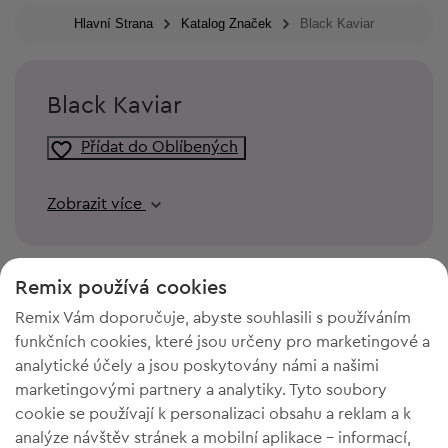
Hlavní Strana
Katalog Značek
Black Kaviar
Black Kaviar
Přídat do Oblíbených
Zobrazit více
Remix používá cookies
Remix Vám doporučuje, abyste souhlasili s používáním
funkčních cookies, které jsou určeny pro marketingové a
analytické účely a jsou poskytovány námi a našimi
marketingovými partnery a analytiky. Tyto soubory
cookie se používají k personalizaci obsahu a reklam a k
analýze návštěv stránek a mobilní aplikace - informací,
POTŘEBUJETE PROSTOR VE