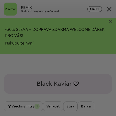
×
REMIX
STÁHNI
Stáhněte si aplikaci pro Android
×
-
30%
SLEVA + DOPRAVA ZDARMA
WELCOME DÁREK
PRO VÁS!
Nakupujte nyní
Black Kaviar
Všechny filtry
Velikost
Stav
Barva
1