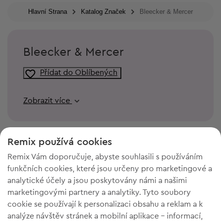
Hlavní Strana
Katalog Značek
Bleecker & Mercer
Bleecker & Mercer
Přídat do Oblíbených
Zobrazit více
Remix používá cookies
Remix Vám doporučuje, abyste souhlasili s používáním
funkčních cookies, které jsou určeny pro marketingové a
analytické účely a jsou poskytovány námi a našimi
marketingovými partnery a analytiky. Tyto soubory
cookie se používají k personalizaci obsahu a reklam a k
analýze návštěv stránek a mobilní aplikace - informací,
POTŘEBUJETE PROSTOR VE