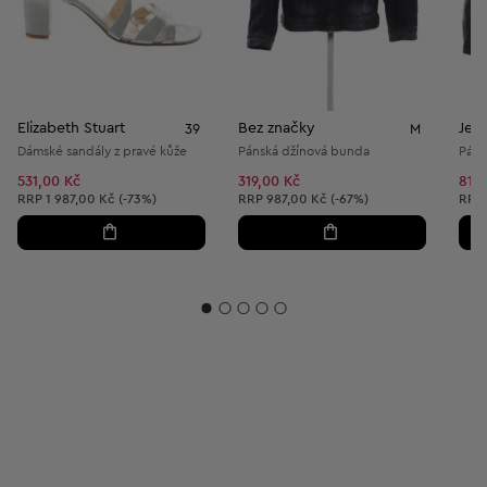
Elizabeth Stuart
Bez značky
Jea
39
M
Dámské sandály z pravé kůže
Pánská džínová bunda
Páns
531,00 Kč
319,00 Kč
819,
Doporučená cena:
Doporučená cena:
Dopo
RRP
1 987,00 Kč (-73%)
RRP
987,00 Kč (-67%)
RRP