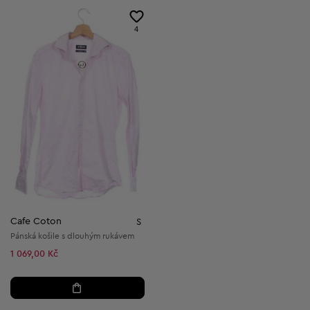
4
Cafe Coton
S
Pánská košile s dlouhým rukávem
1 069,00 Kč