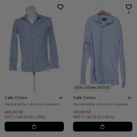
4
-40% s kódem FESTIVE
Cafe Coton
Cafe Coton
M
M
Pánská košile s dlouhým rukávem
Pánská košile s dlouhým rukávem
603,00 Kč
109,00 Kč
Doporučená cena:
Doporučená cena:
RRP
1 230,00 Kč (-50%)
RRP
1 230,00 Kč (-91%)