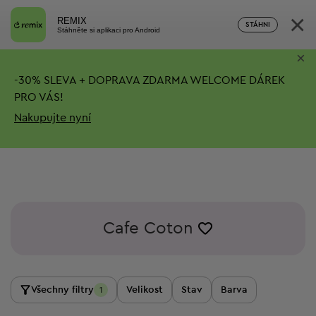
×
REMIX
STÁHNI
Stáhněte si aplikaci pro Android
×
-
30%
SLEVA + DOPRAVA ZDARMA
WELCOME DÁREK
PRO VÁS!
Nakupujte nyní
Cafe Coton
Všechny filtry
Velikost
Stav
Barva
1