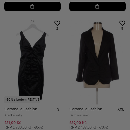
2
5
-50% s kódem FESTIVE
Caramella Fashion
Caramella Fashion
S
XXL
Krátké šaty
Dámské sako
251,00 Kč
659,00 Kč
Doporučená cena:
Doporučená cena:
RRP
1 730,00 Kč (-85%)
RRP
2 487,00 Kč (-73%)