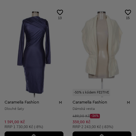
13
15
-50% s kódem FESTIVE
Caramella Fashion
Caramella Fashion
M
M
Dlouhé šaty
Dámská vesta
Původní cena:
489,00 Kč
-26%
Discount Price:
Snížená cena:
1 591,00 Kč
359,00 Kč
Doporučená cena:
Doporučená cena:
RRP
1 730,00 Kč (-8%)
RRP
2 243,00 Kč (-83%)