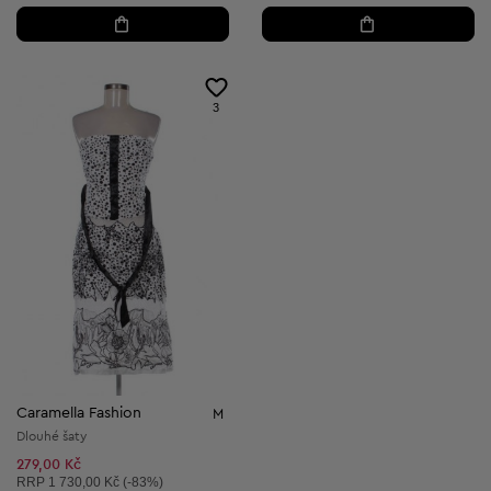
3
Caramella Fashion
M
Dlouhé šaty
279,00 Kč
Doporučená cena:
RRP
1 730,00 Kč (-83%)