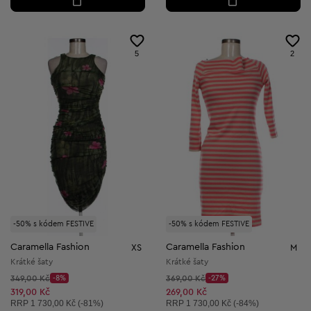
5
2
-50% s kódem FESTIVE
-50% s kódem FESTIVE
Caramella Fashion
Caramella Fashion
XS
M
Krátké šaty
Krátké šaty
Původní cena:
Původní cena:
349,00 Kč
-8%
369,00 Kč
-27%
Discount Price:
Discount Price:
Snížená cena:
Snížená cena:
319,00 Kč
269,00 Kč
Doporučená cena:
Doporučená cena:
RRP
1 730,00 Kč (-81%)
RRP
1 730,00 Kč (-84%)