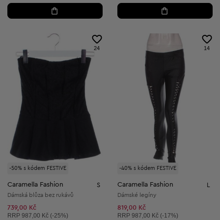
24
14
-50% s kódem FESTIVE
-40% s kódem FESTIVE
Caramella Fashion
Caramella Fashion
S
L
Dámská blůza bez rukávů
Dámské legíny
739,00 Kč
819,00 Kč
Doporučená cena:
Doporučená cena:
RRP
987,00 Kč (-25%)
RRP
987,00 Kč (-17%)