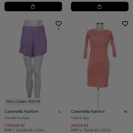
5
-50% s kódem FESTIVE
Caramella Fashion
Caramella Fashion
S
M
Dámské kraťasy
Krátké šaty
1 059,00 Kč
249,00 Kč
Doporučená cena:
Doporučená cena:
RRP
1 230,00 Kč (-13%)
RRP
1 730,00 Kč (-85%)