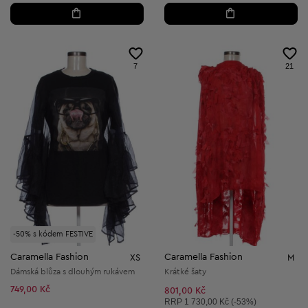
7
21
-50% s kódem FESTIVE
Caramella Fashion
Caramella Fashion
XS
M
Dámská blůza s dlouhým rukávem
Krátké šaty
749,00 Kč
801,00 Kč
Doporučená cena:
RRP
1 730,00 Kč (-53%)