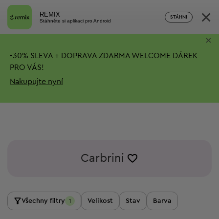
×
REMIX
STÁHNI
Stáhněte si aplikaci pro Android
×
-
30%
SLEVA + DOPRAVA ZDARMA
WELCOME DÁREK
PRO VÁS!
Nakupujte nyní
Carbrini
Všechny filtry
Velikost
Stav
Barva
1