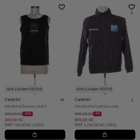
3
-60% s kódem FESTIVE
-60% s kódem FESTIVE
Carbrini
Carbrini
M
L
Dámská blůza bez rukávů
Pánská přechodná bunda
Původní cena:
Původní cena:
349,00 Kč
-23%
950,00 Kč
-9%
Discount Price:
Discount Price:
Snížená cena:
Snížená cena:
269,00 Kč
859,00 Kč
Doporučená cena:
Doporučená cena:
RRP
730,00 Kč (-63%)
RRP
1 230,00 Kč (-30%)