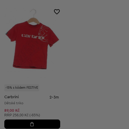
-15% s kódem FESTIVE
Carbrini
2-3m
Dětské triko
89,00 Kč
Doporučená cena:
RRP
256,00 Kč (-65%)