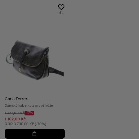
41
Carla Ferreri
Dámská kabelka z pravé kůže
Původní cena:
1 337,00 Kč
-17%
Discount Price:
Snížená cena:
1 102,00 Kč
Doporučená cena:
RRP
3 730,00 Kč (-70%)