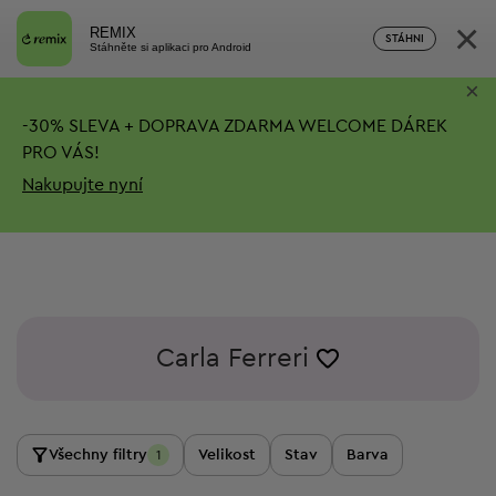
×
REMIX
STÁHNI
Stáhněte si aplikaci pro Android
×
-
30%
SLEVA + DOPRAVA ZDARMA
WELCOME DÁREK
PRO VÁS!
Nakupujte nyní
Carla Ferreri
Všechny filtry
Velikost
Stav
Barva
1