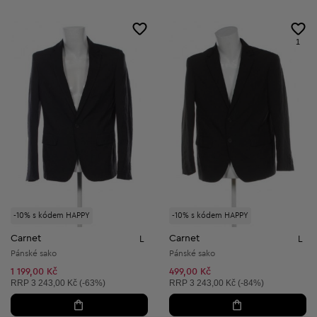
1
-10% s kódem HAPPY
-10% s kódem HAPPY
Carnet
Carnet
L
L
Pánské sako
Pánské sako
1 199,00 Kč
499,00 Kč
Doporučená cena:
Doporučená cena:
RRP
3 243,00 Kč (-63%)
RRP
3 243,00 Kč (-84%)