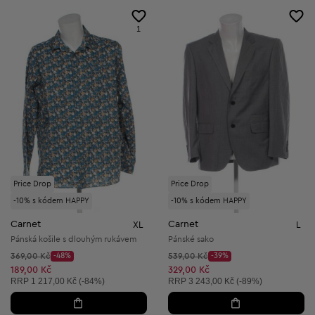
1
Price Drop
Price Drop
-10% s kódem HAPPY
-10% s kódem HAPPY
Carnet
Carnet
XL
L
Pánská košile s dlouhým rukávem
Pánské sako
Původní cena:
Původní cena:
369,00 Kč
-48%
539,00 Kč
-39%
Discount Price:
Discount Price:
Snížená cena:
Snížená cena:
189,00 Kč
329,00 Kč
Doporučená cena:
Doporučená cena:
RRP
1 217,00 Kč (-84%)
RRP
3 243,00 Kč (-89%)