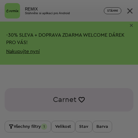
×
REMIX
STÁHNI
Stáhněte si aplikaci pro Android
×
-
30%
SLEVA + DOPRAVA ZDARMA
WELCOME DÁREK
PRO VÁS!
Nakupujte nyní
Carnet
Všechny filtry
Velikost
Stav
Barva
1