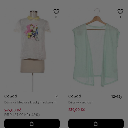
5
1
Cc&dd
Cc&dd
M
12-13y
Dámská blůzka s krátkým rukávem
Dětský kardigán
239,00 Kč
249,00 Kč
Doporučená cena:
RRP
487,00 Kč (-48%)