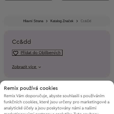
Hlavní Strana
Katalog Značek
Cc&dd
Cc&dd
Přídat do Oblíbených
Zobrazit více
Remix používá cookies
Remix Vám doporučuje, abyste souhlasili s používáním
funkčních cookies, které jsou určeny pro marketingové a
analytické účely a jsou poskytovány námi a našimi