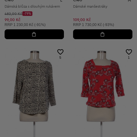
L
M
Dámská blůza s dlouhým rukávem
Dámské manšestráky
Původní cena:
482,00 Kč
-79%
Discount Price:
Snížená cena:
99,00 Kč
109,00 Kč
Doporučená cena:
Doporučená cena:
RRP
1 230,00 Kč (-91%)
RRP
1 730,00 Kč (-93%)
5
1