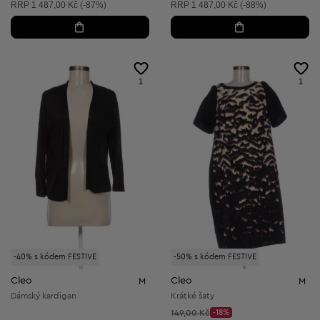
Doporučená cena:
Doporučená cena:
RRP
1 487,00 Kč (-87%)
RRP
1 487,00 Kč (-88%)
1
1
-40% s kódem FESTIVE
-50% s kódem FESTIVE
Cleo
Cleo
M
M
Dámský kardigan
Krátké šaty
Původní cena:
149,00 Kč
-18%
Discount Price: