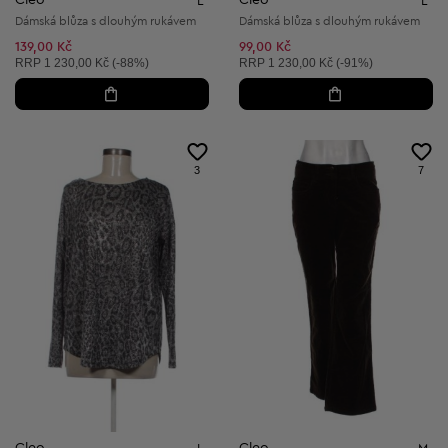
L
L
Dámská blůza s dlouhým rukávem
Dámská blůza s dlouhým rukávem
139,00 Kč
99,00 Kč
Doporučená cena:
Doporučená cena:
RRP
1 230,00 Kč (-88%)
RRP
1 230,00 Kč (-91%)
3
7
Cleo
Cleo