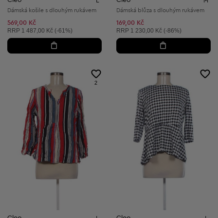
L
M
Dámská košile s dlouhým rukávem
Dámská blůza s dlouhým rukávem
569,00 Kč
169,00 Kč
Doporučená cena:
Doporučená cena:
RRP
1 487,00 Kč (-61%)
RRP
1 230,00 Kč (-86%)
2
Cleo
Cleo