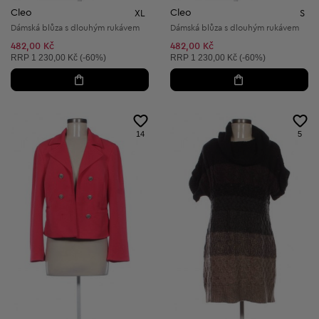
Cleo
Cleo
XL
S
Dámská blůza s dlouhým rukávem
Dámská blůza s dlouhým rukávem
482,00 Kč
482,00 Kč
Doporučená cena:
Doporučená cena:
RRP
1 230,00 Kč (-60%)
RRP
1 230,00 Kč (-60%)
14
5