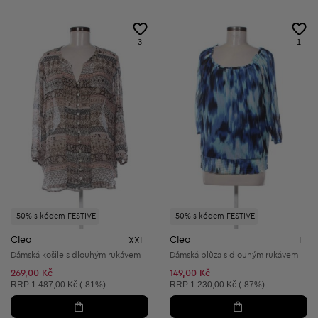
3
1
-50% s kódem FESTIVE
-50% s kódem FESTIVE
Cleo
Cleo
XXL
L
Dámská košile s dlouhým rukávem
Dámská blůza s dlouhým rukávem
269,00 Kč
149,00 Kč
Doporučená cena:
Doporučená cena:
RRP
1 487,00 Kč (-81%)
RRP
1 230,00 Kč (-87%)