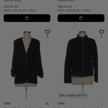
Dámské džíny
Dámský svetr
309,00 Kč
239,00 Kč
Doporučená cena:
Doporučená cena:
RRP
1 487,00 Kč (-79%)
RRP
1 487,00 Kč (-83%)
5
9
-50% s kódem FESTIVE
Cleo
Cleo
XL
L