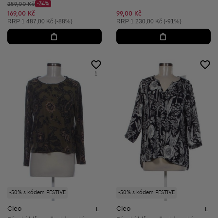
Původní cena:
259,00 Kč
-34%
Discount Price:
Snížená cena:
169,00 Kč
99,00 Kč
Doporučená cena:
Doporučená cena:
RRP
1 487,00 Kč (-88%)
RRP
1 230,00 Kč (-91%)
1
-50% s kódem FESTIVE
-50% s kódem FESTIVE
Cleo
Cleo
L
L