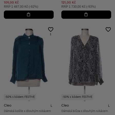
Snížená cena:
109,00 Kč
121,00 Kč
Doporučená cena:
Doporučená cena:
RRP
1 487,00 Kč (-92%)
RRP
1 730,00 Kč (-93%)
1
-50% s kódem FESTIVE
-50% s kódem FESTIVE
Cleo
Cleo
L
L
Dámská košile s dlouhým rukávem
Dámská blůza s dlouhým rukávem