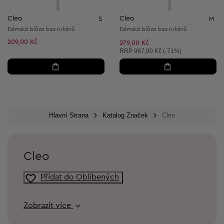
Cleo
Cleo
S
M
Dámská blůza bez rukávů
Dámská blůza bez rukávů
209,00 Kč
279,00 Kč
Doporučená cena:
RRP
987,00 Kč (-71%)
Hlavní Strana
Katalog Značek
Cleo
Cleo
Přídat do Oblíbených
Zobrazit více