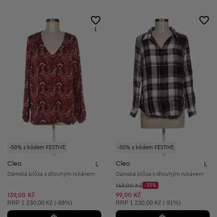
1
-50% s kódem FESTIVE
-50% s kódem FESTIVE
Cleo
Cleo
L
L
Dámská blůza s dlouhým rukávem
Dámská blůza s dlouhým rukávem
Původní cena:
149,00 Kč
-33%
Discount Price:
Snížená cena:
139,00 Kč
99,00 Kč
Doporučená cena:
Doporučená cena:
RRP
1 230,00 Kč (-88%)
RRP
1 230,00 Kč (-91%)