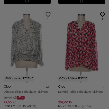
1
1
-50% s kódem FESTIVE
-50% s kódem FESTIVE
Cleo
Cleo
XL
L
Dámská blůza s dlouhým rukávem
Dámská košile s dlouhým rukávem
Původní cena:
119,00 Kč
-33%
Discount Price:
Snížená cena:
79,00 Kč
209,00 Kč
Doporučená cena:
Doporučená cena:
RRP
1 230,00 Kč (-93%)
RRP
1 487,00 Kč (-85%)