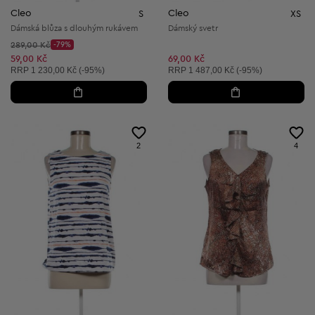
Cleo
Cleo
S
XS
Dámská blůza s dlouhým rukávem
Dámský svetr
Původní cena:
289,00 Kč
-79%
Discount Price:
Snížená cena:
59,00 Kč
69,00 Kč
Doporučená cena:
Doporučená cena:
RRP
1 230,00 Kč (-95%)
RRP
1 487,00 Kč (-95%)
2
4