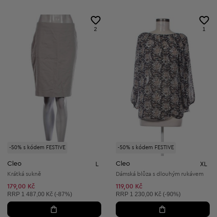
2
1
-50% s kódem FESTIVE
-50% s kódem FESTIVE
Cleo
Cleo
L
XL
Krátká sukně
Dámská blůza s dlouhým rukávem
179,00 Kč
119,00 Kč
Doporučená cena:
Doporučená cena:
RRP
1 487,00 Kč (-87%)
RRP
1 230,00 Kč (-90%)