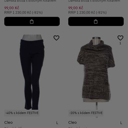
Dámská blůza s dlouhým rukávem
Dámská blůza s dlouhým rukávem
99,00 Kč
99,00 Kč
Doporučená cena:
Doporučená cena:
RRP
1 230,00 Kč (-91%)
RRP
1 230,00 Kč (-91%)
1
-40% s kódem FESTIVE
-20% s kódem FESTIVE
Cleo
Cleo
L
L