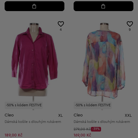
4
9
-50% s kódem FESTIVE
-50% s kódem FESTIVE
Cleo
Cleo
XL
XXL
Dámská košile s dlouhým rukávem
Dámská košile s dlouhým rukávem
Původní cena:
279,00 Kč
-39%
Discount Price:
Snížená cena:
189,00 Kč
169,00 Kč