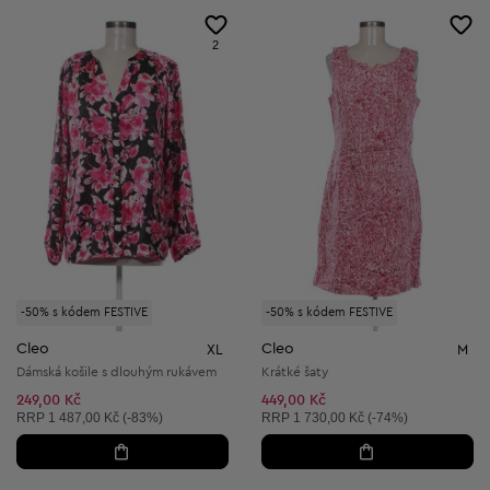
2
-50% s kódem FESTIVE
-50% s kódem FESTIVE
Cleo
Cleo
XL
M
Dámská košile s dlouhým rukávem
Krátké šaty
249,00 Kč
449,00 Kč
Doporučená cena:
Doporučená cena:
RRP
1 487,00 Kč (-83%)
RRP
1 730,00 Kč (-74%)