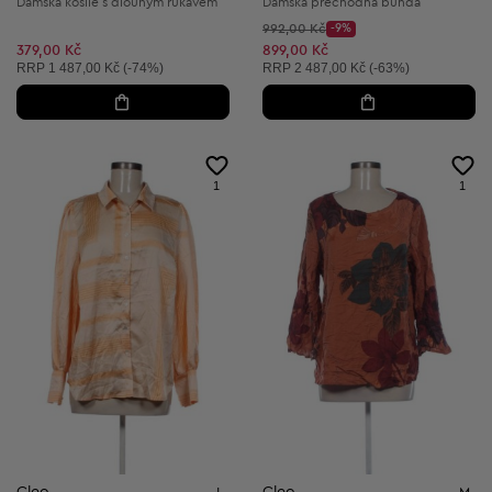
Dámská košile s dlouhým rukávem
Dámská přechodná bunda
Původní cena:
992,00 Kč
-9%
Discount Price:
Snížená cena:
379,00 Kč
899,00 Kč
Doporučená cena:
Doporučená cena:
RRP
1 487,00 Kč (-74%)
RRP
2 487,00 Kč (-63%)
1
1
Cleo
Cleo