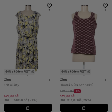
2
1
-50% s kódem FESTIVE
-50% s kódem FESTIVE
Cleo
Cleo
L
L
Krátké šaty
Dámská blůza bez rukávů
Původní cena:
369,00 Kč
-8%
Discount Price:
Snížená cena:
449,00 Kč
339,00 Kč
Doporučená cena:
Doporučená cena:
RRP
1 730,00 Kč (-74%)
RRP
987,00 Kč (-65%)