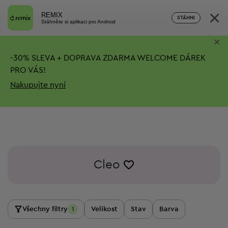
×
REMIX
STÁHNI
Stáhněte si aplikaci pro Android
×
-
30%
SLEVA + DOPRAVA ZDARMA
WELCOME DÁREK
PRO VÁS!
Nakupujte nyní
Cleo
Všechny filtry
Velikost
Stav
Barva
1