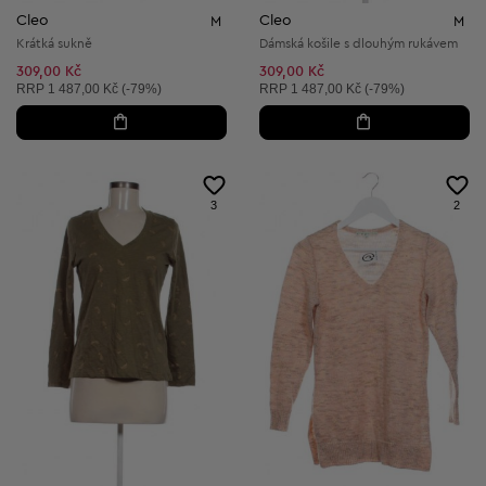
Cleo
Cleo
M
M
Krátká sukně
Dámská košile s dlouhým rukávem
309,00 Kč
309,00 Kč
Doporučená cena:
Doporučená cena:
RRP
1 487,00 Kč (-79%)
RRP
1 487,00 Kč (-79%)
3
2