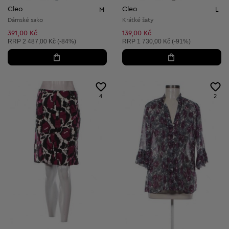
Cleo
Cleo
M
L
Dámské sako
Krátké šaty
391,00 Kč
139,00 Kč
Doporučená cena:
Doporučená cena:
RRP
2 487,00 Kč (-84%)
RRP
1 730,00 Kč (-91%)
4
2