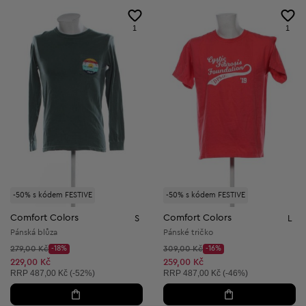
1
1
-50% s kódem FESTIVE
-50% s kódem FESTIVE
Comfort Colors
Comfort Colors
S
L
Pánská blůza
Pánské tričko
Původní cena:
Původní cena:
279,00 Kč
-18%
309,00 Kč
-16%
Discount Price:
Discount Price:
Snížená cena:
Snížená cena:
229,00 Kč
259,00 Kč
Doporučená cena:
Doporučená cena:
RRP
487,00 Kč (-52%)
RRP
487,00 Kč (-46%)