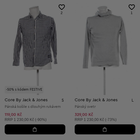
2
1
-50% s kódem FESTIVE
Core By Jack & Jones
Core By Jack & Jones
S
L
Pánská košile s dlouhým rukávem
Pánský svetr
119,00 Kč
329,00 Kč
Doporučená cena:
Doporučená cena:
RRP
1 230,00 Kč (-90%)
RRP
1 230,00 Kč (-73%)