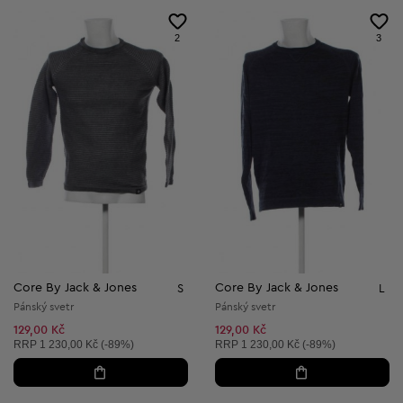
2
3
Core By Jack & Jones
Core By Jack & Jones
S
L
Pánský svetr
Pánský svetr
129,00 Kč
129,00 Kč
Doporučená cena:
Doporučená cena:
RRP
1 230,00 Kč (-89%)
RRP
1 230,00 Kč (-89%)