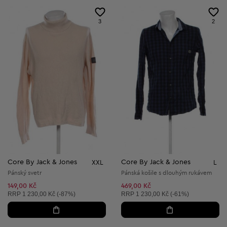
3
2
Core By Jack & Jones
Core By Jack & Jones
XXL
L
Pánský svetr
Pánská košile s dlouhým rukávem
149,00 Kč
469,00 Kč
Doporučená cena:
Doporučená cena:
RRP
1 230,00 Kč (-87%)
RRP
1 230,00 Kč (-61%)