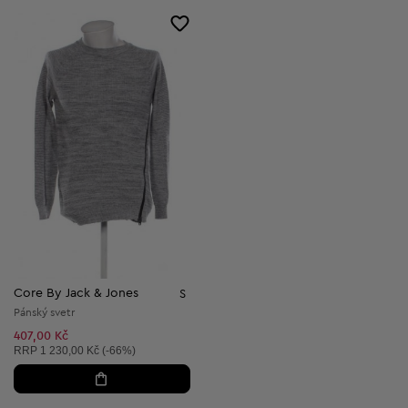
Core By Jack & Jones
S
Pánský svetr
407,00 Kč
Doporučená cena:
RRP
1 230,00 Kč (-66%)