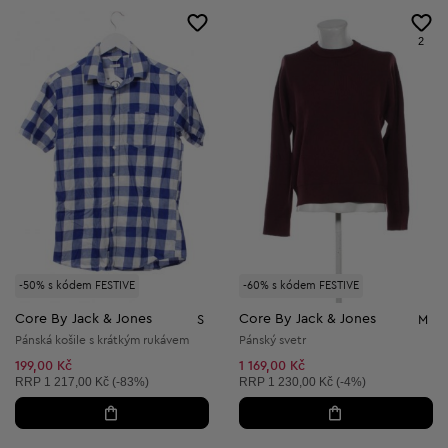
2
-50% s kódem FESTIVE
-60% s kódem FESTIVE
Core By Jack & Jones
Core By Jack & Jones
S
M
Pánská košile s krátkým rukávem
Pánský svetr
199,00 Kč
1 169,00 Kč
Doporučená cena:
Doporučená cena:
RRP
1 217,00 Kč (-83%)
RRP
1 230,00 Kč (-4%)