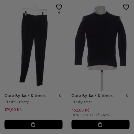
4
Core By Jack & Jones
Core By Jack & Jones
S
S
Pánské kalhoty
Pánský svetr
179,00 Kč
462,00 Kč
Doporučená cena:
RRP
1 230,00 Kč (-62%)