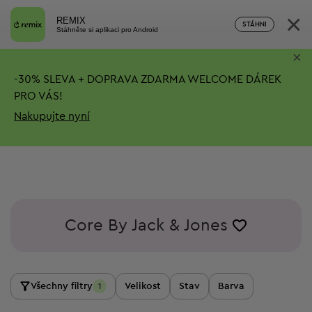
×
REMIX
STÁHNI
Stáhněte si aplikaci pro Android
×
-
30%
SLEVA + DOPRAVA ZDARMA
WELCOME DÁREK
PRO VÁS!
Nakupujte nyní
Core By Jack & Jones
Všechny filtry
Velikost
Stav
Barva
1