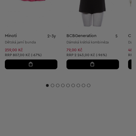
Minoti
BCBGeneration
Cro
2-3y
S
Dětská jarní bunda
Dámská krátká kombinéza
Dáms
259,00 Kč
79,00 Kč
489
Doporučená cena:
Doporučená cena:
Dopo
RRP
807,00 Kč (-67%)
RRP
2 243,00 Kč (-96%)
RRP