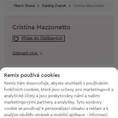
Hlavní Strana
Katalog Značek
Cristina Mazzonetto
Cristina Mazzonetto
Přídat do Oblíbených
Zobrazit více
Remix používá cookies
Remix Vám doporučuje, abyste souhlasili s používáním
funkčních cookies, které jsou určeny pro marketingové a
analytické účely a jsou poskytovány námi a našimi
marketingovými partnery a analytiky. Tyto soubory
cookie se používají k personalizaci obsahu a reklam a k
analýze návštěv stránek a mobilní aplikace - informací,
POTŘEBUJETE PROSTOR VE