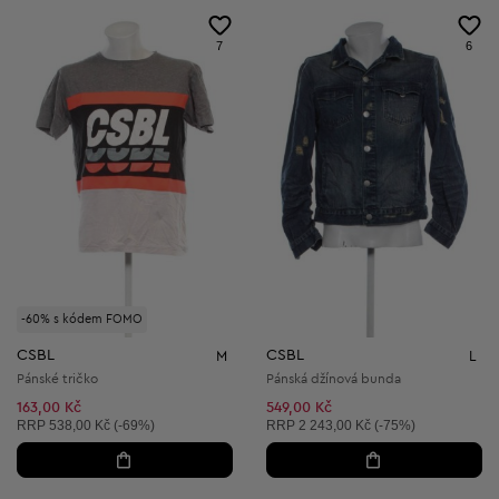
7
6
-60% s kódem FOMO
CSBL
CSBL
M
L
Pánské tričko
Pánská džínová bunda
163,00 Kč
549,00 Kč
Doporučená cena:
Doporučená cena:
RRP
538,00 Kč (-69%)
RRP
2 243,00 Kč (-75%)