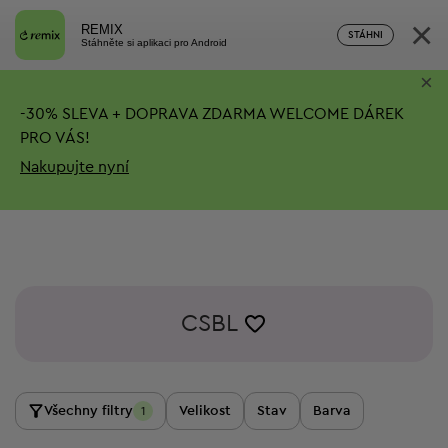
×
REMIX
STÁHNI
Stáhněte si aplikaci pro Android
×
-
30%
SLEVA + DOPRAVA ZDARMA
WELCOME DÁREK
PRO VÁS!
Nakupujte nyní
CSBL
Všechny filtry
Velikost
Stav
Barva
1