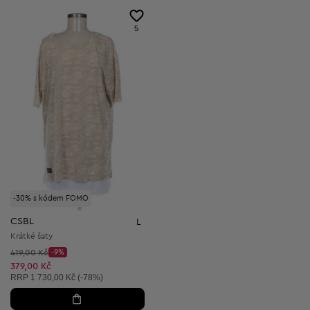
5
-30% s kódem FOMO
CSBL
L
Krátké šaty
Původní cena:
419,00 Kč
-9%
Discount Price:
Snížená cena:
379,00 Kč
Doporučená cena:
RRP
1 730,00 Kč (-78%)