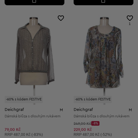
1
-60% s kódem FESTIVE
-60% s kódem FESTIVE
Deichgraf
Deichgraf
M
M
Dámská blůza s dlouhým rukávem
Dámská blůza s dlouhým rukávem
Původní cena:
249,00 Kč
-8%
Discount Price:
Snížená cena:
79,00 Kč
229,00 Kč
Doporučená cena:
Doporučená cena:
RRP
487,00 Kč (-83%)
RRP
487,00 Kč (-52%)