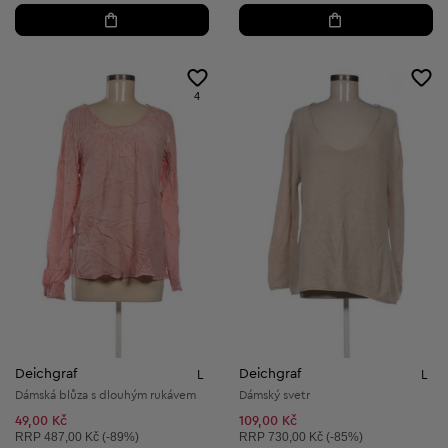
4
Deichgraf
Deichgraf
L
L
Dámská blůza s dlouhým rukávem
Dámský svetr
49,00 Kč
109,00 Kč
Doporučená cena:
Doporučená cena:
RRP
487,00 Kč (-89%)
RRP
730,00 Kč (-85%)