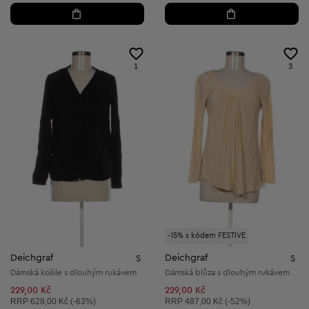
1
3
-15% s kódem FESTIVE
Deichgraf
Deichgraf
S
S
Dámská košile s dlouhým rukávem
Dámská blůza s dlouhým rukávem
229,00 Kč
229,00 Kč
Doporučená cena:
Doporučená cena:
RRP
628,00 Kč (-63%)
RRP
487,00 Kč (-52%)