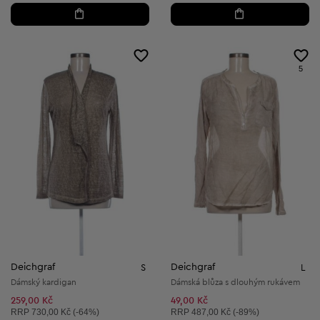
5
Deichgraf
Deichgraf
S
L
Dámský kardigan
Dámská blůza s dlouhým rukávem
259,00 Kč
49,00 Kč
Doporučená cena:
Doporučená cena:
RRP
730,00 Kč (-64%)
RRP
487,00 Kč (-89%)