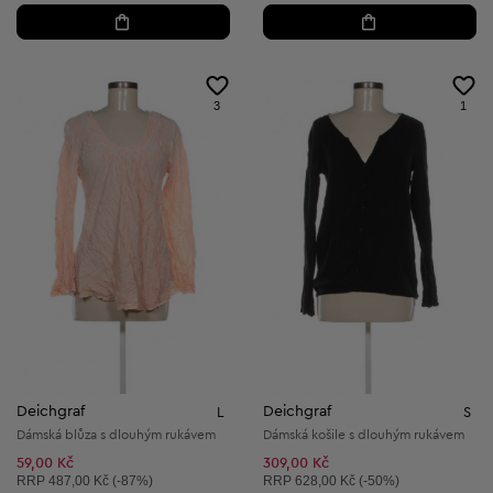
3
1
Deichgraf
Deichgraf
L
S
Dámská blůza s dlouhým rukávem
Dámská košile s dlouhým rukávem
59,00 Kč
309,00 Kč
Doporučená cena:
Doporučená cena:
RRP
487,00 Kč (-87%)
RRP
628,00 Kč (-50%)