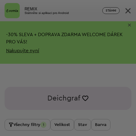
×
REMIX
STÁHNI
Stáhněte si aplikaci pro Android
×
-
30%
SLEVA + DOPRAVA ZDARMA
WELCOME DÁREK
PRO VÁS!
Nakupujte nyní
Deichgraf
Všechny filtry
Velikost
Stav
Barva
1