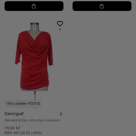
1
-15% s kódem FESTIVE
Deichgraf
S
Dámská blůza s dlouhým rukávem
79,00 Kč
Doporučená cena:
RRP
487,00 Kč (-83%)