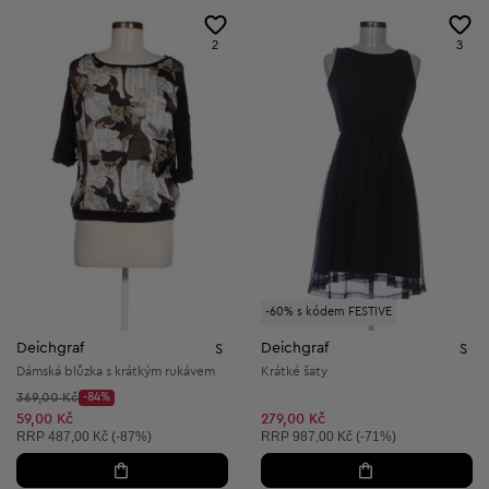
2
3
-60% s kódem FESTIVE
Deichgraf
Deichgraf
S
S
Dámská blůzka s krátkým rukávem
Krátké šaty
Původní cena:
369,00 Kč
-84%
Discount Price:
Snížená cena:
59,00 Kč
279,00 Kč
Doporučená cena:
Doporučená cena:
RRP
487,00 Kč (-87%)
RRP
987,00 Kč (-71%)