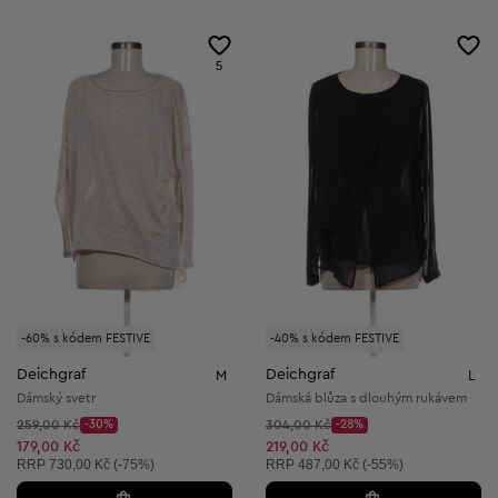
5
-60% s kódem FESTIVE
-40% s kódem FESTIVE
Deichgraf
Deichgraf
M
L
Dámský svetr
Dámská blůza s dlouhým rukávem
Původní cena:
Původní cena:
259,00 Kč
-30%
304,00 Kč
-28%
Discount Price:
Discount Price:
Snížená cena:
Snížená cena:
179,00 Kč
219,00 Kč
Doporučená cena:
Doporučená cena:
RRP
730,00 Kč (-75%)
RRP
487,00 Kč (-55%)