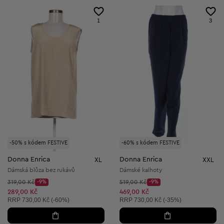
1
3
-50% s kódem FESTIVE
-60% s kódem FESTIVE
Donna Enrica
Donna Enrica
XL
XXL
Dámská blůza bez rukávů
Dámské kalhoty
Původní cena:
Původní cena:
319,00 Kč
-9%
519,00 Kč
-9%
Discount Price:
Discount Price:
Snížená cena:
Snížená cena:
289,00 Kč
469,00 Kč
Doporučená cena:
Doporučená cena:
RRP
730,00 Kč (-60%)
RRP
730,00 Kč (-35%)