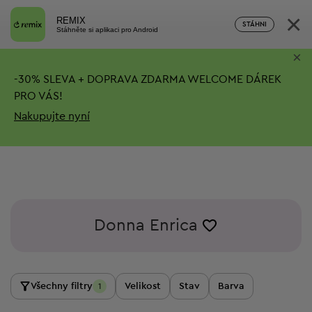
×
REMIX
STÁHNI
Stáhněte si aplikaci pro Android
×
-
30%
SLEVA + DOPRAVA ZDARMA
WELCOME DÁREK
PRO VÁS!
Nakupujte nyní
Donna Enrica
Všechny filtry
Velikost
Stav
Barva
1