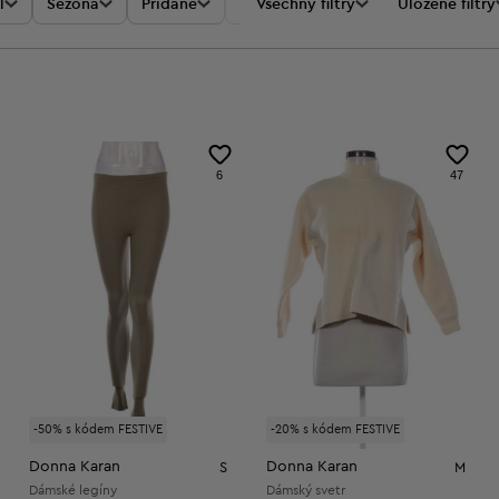
l
Sezóna
Přidané
Akce
Všechny filtry
Cena
Uložené filtry
6
47
-50% s kódem FESTIVE
-20% s kódem FESTIVE
Donna Karan
Donna Karan
S
M
Dámské legíny
Dámský svetr