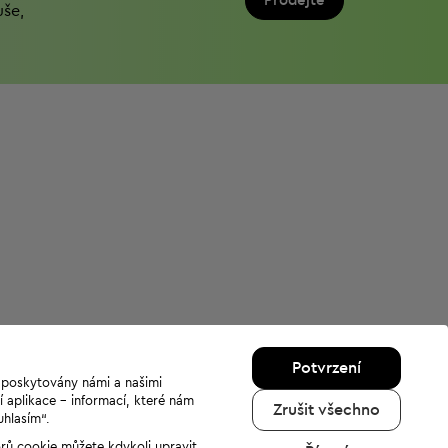
Prodejte
uše,
Potvrzení
u poskytovány námi a našimi
í aplikace - informací, které nám
Zrušit všechno
uhlasím“.
orů cookie můžete kdykoli upravit