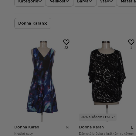
Kategorie
Velikost
Barva
Stav
Materiá
×
Donna Karan
22
1
-50% s kódem FESTIVE
Donna Karan
Donna Karan
M
L
Krátké šaty
Dámská blůzka s krátkým rukávem