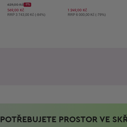
Původní cena:
629,00 Kč
-9%
Discount Price:
Snížená cena:
569,00 Kč
1 249,00 Kč
Doporučená cena:
Doporučená cena:
RRP
3 743,00 Kč (-84%)
RRP
6 000,00 Kč (-79%)
POTŘEBUJETE PROSTOR VE SKŘ