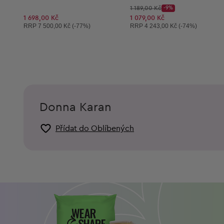
Původní cena:
1 189,00 Kč
-9%
Discount Price:
Snížená cena:
1 698,00 Kč
1 079,00 Kč
Doporučená cena:
Doporučená cena:
RRP
7 500,00 Kč (-77%)
RRP
4 243,00 Kč (-74%)
Donna Karan
Přídat do Oblíbených