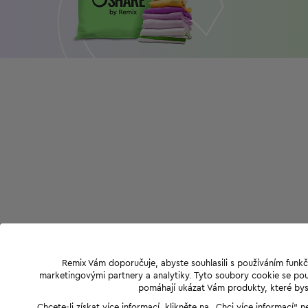
Remix Vám doporučuje, abyste souhlasili s používáním funkč
marketingovými partnery a analytiky. Tyto soubory cookie se použ
pomáhají ukázat Vám produkty, které byst
Chcete-li získat více informací, klikněte na „Chci více informací