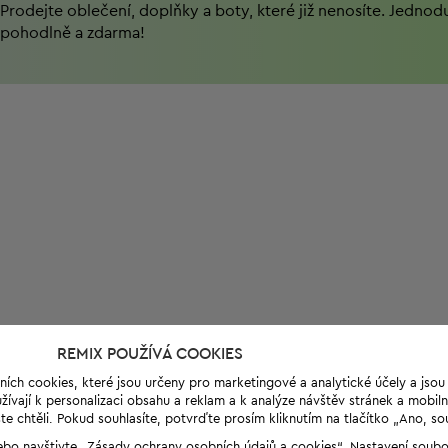
Prodejte oblečení, doplňky a boty, které již nenosíte. Jednod
pohodlně a zdarma!
REMIX POUŽÍVÁ COOKIES
ních cookies, které jsou určeny pro marketingové a analytické účely a jso
ívají k personalizaci obsahu a reklam a k analýze návštěv stránek a mobiln
e chtěli. Pokud souhlasíte, potvrďte prosím kliknutím na tlačítko „Ano, so
“ nebo navštivte „Zásady ochrany osobních údajů a cookies“. Nastavení soub