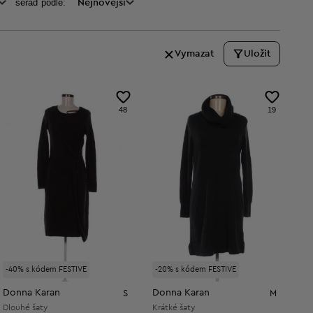
seraď podle:
Nejnovější
Vymazat
Uložit
48
19
-40% s kódem FESTIVE
-20% s kódem FESTIVE
Donna Karan
Donna Karan
S
M
Dlouhé šaty
Krátké šaty