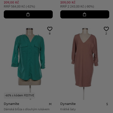
Snížená cena:
209,00 Kč
209,00 Kč
Doporučená cena:
Doporučená cena:
RRP
564,00 Kč (-62%)
RRP
2 243,00 Kč (-90%)
8
2
-60% s kódem FESTIVE
Dynamite
Dynamite
M
S
Dámská blůza s dlouhým rukávem
Krátké šaty