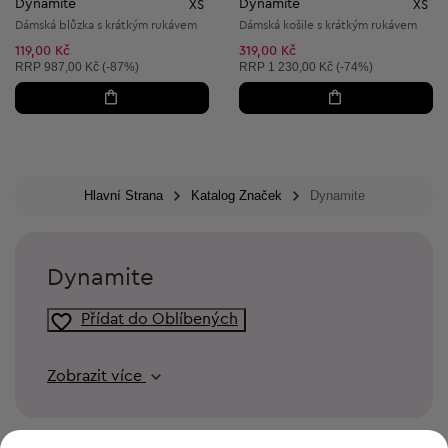
Dynamite
Dynamite
XS
XS
Dámská blůzka s krátkým rukávem
Dámská košile s krátkým rukávem
119,00 Kč
319,00 Kč
Doporučená cena:
Doporučená cena:
RRP
987,00 Kč (-87%)
RRP
1 230,00 Kč (-74%)
Hlavní Strana
Katalog Značek
Dynamite
Dynamite
Přídat do Oblíbených
Zobrazit více