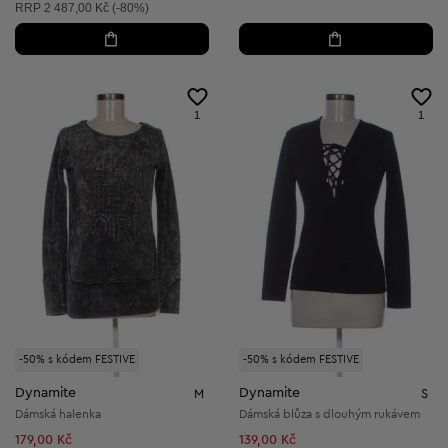
Doporučená cena:
RRP
2 487,00 Kč (-80%)
1
1
-50% s kódem FESTIVE
-50% s kódem FESTIVE
Dynamite
Dynamite
M
S
Dámská halenka
Dámská blůza s dlouhým rukávem
179,00 Kč
139,00 Kč