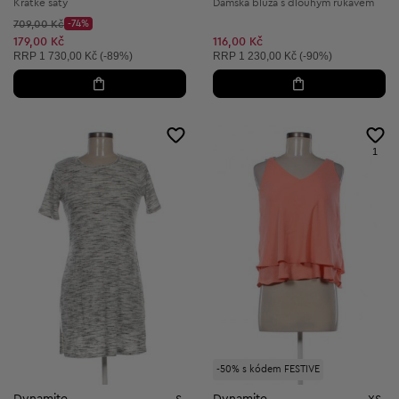
Krátké šaty
Dámská blůza s dlouhým rukávem
Původní cena:
709,00 Kč
-74%
Discount Price:
Snížená cena:
179,00 Kč
116,00 Kč
Doporučená cena:
Doporučená cena:
RRP
1 730,00 Kč (-89%)
RRP
1 230,00 Kč (-90%)
1
-50% s kódem FESTIVE
Dynamite
Dynamite