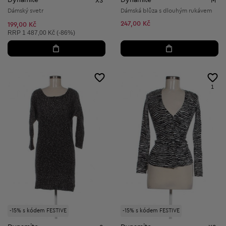
Dynamite
Dynamite
XS
M
Dámský svetr
Dámská blůza s dlouhým rukávem
247,00 Kč
199,00 Kč
Doporučená cena:
RRP
1 487,00 Kč (-86%)
1
-15% s kódem FESTIVE
-15% s kódem FESTIVE