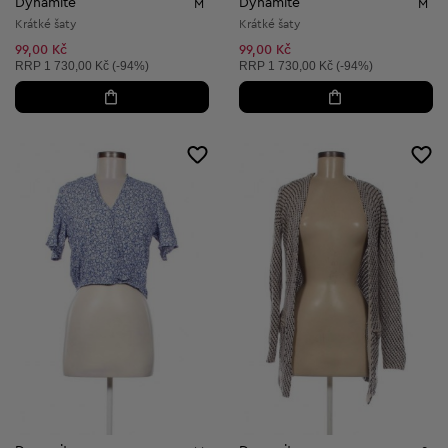
Dynamite
Dynamite
M
M
Krátké šaty
Krátké šaty
99,00 Kč
99,00 Kč
Doporučená cena:
Doporučená cena:
RRP
1 730,00 Kč (-94%)
RRP
1 730,00 Kč (-94%)