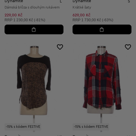
Dynamite
Dynamite
L
S
Dámská blůza s dlouhým rukávem
Krátké šaty
229,00 Kč
629,00 Kč
Doporučená cena:
Doporučená cena:
RRP
1 230,00 Kč (-81%)
RRP
1 730,00 Kč (-63%)
-15% s kódem FESTIVE
-15% s kódem FESTIVE