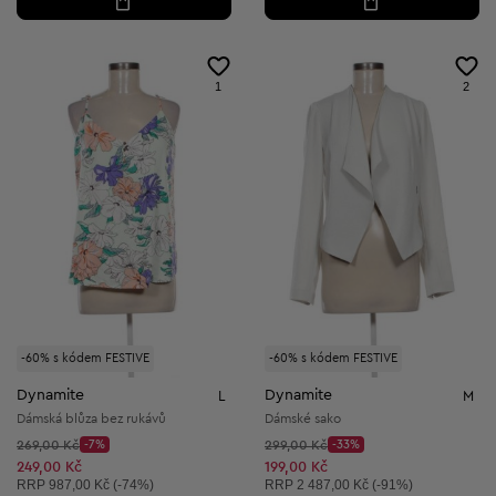
1
2
-60% s kódem FESTIVE
-60% s kódem FESTIVE
Dynamite
Dynamite
L
M
Dámská blůza bez rukávů
Dámské sako
Původní cena:
Původní cena:
269,00 Kč
-7%
299,00 Kč
-33%
Discount Price:
Discount Price:
Snížená cena:
Snížená cena:
249,00 Kč
199,00 Kč
Doporučená cena:
Doporučená cena:
RRP
987,00 Kč (-74%)
RRP
2 487,00 Kč (-91%)