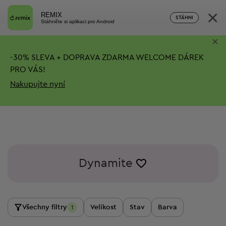
×
REMIX
STÁHNI
Stáhněte si aplikaci pro Android
×
-
30%
SLEVA + DOPRAVA ZDARMA
WELCOME DÁREK
PRO VÁS!
Nakupujte nyní
Dynamite
Všechny filtry
Velikost
Stav
Barva
1