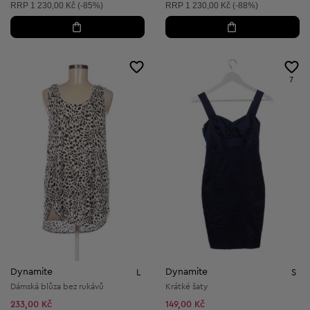
Doporučená cena:
Doporučená cena:
RRP
1 230,00 Kč (-85%)
RRP
1 230,00 Kč (-88%)
7
Dynamite
Dynamite
L
S
Dámská blůza bez rukávů
Krátké šaty
233,00 Kč
149,00 Kč