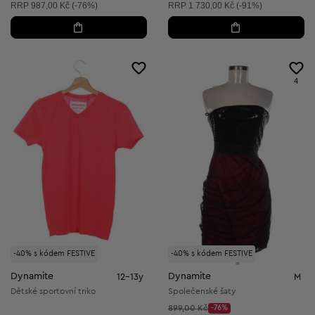
Doporučená cena:
Doporučená cena:
RRP
987,00 Kč (-76%)
RRP
1 730,00 Kč (-91%)
4
-40% s kódem FESTIVE
-40% s kódem FESTIVE
Dynamite
Dynamite
12-13y
M
Dětské sportovní triko
Společenské šaty
Původní cena:
899,00 Kč
-76%
Discount Price: