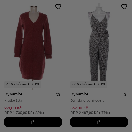
1
-40% s kódem FESTIVE
-50% s kódem FESTIVE
Dynamite
Dynamite
XS
S
Krátké šaty
Dámský dlouhý overal
291,00 Kč
569,00 Kč
Doporučená cena:
Doporučená cena:
RRP
1 730,00 Kč (-83%)
RRP
2 487,00 Kč (-77%)