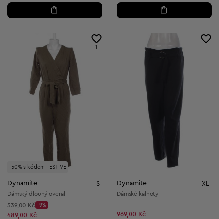
1
-50% s kódem FESTIVE
Dynamite
Dynamite
S
XL
Dámský dlouhý overal
Dámské kalhoty
Původní cena:
539,00 Kč
-9%
Discount Price:
969,00 Kč
Snížená cena:
489,00 Kč