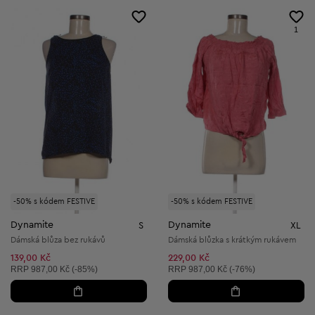
1
-50% s kódem FESTIVE
-50% s kódem FESTIVE
Dynamite
Dynamite
S
XL
Dámská blůza bez rukávů
Dámská blůzka s krátkým rukávem
139,00 Kč
229,00 Kč
Doporučená cena:
Doporučená cena:
RRP
987,00 Kč (-85%)
RRP
987,00 Kč (-76%)