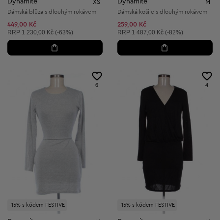
Dynamite
Dynamite
XS
M
Dámská blůza s dlouhým rukávem
Dámská košile s dlouhým rukávem
449,00 Kč
259,00 Kč
Doporučená cena:
Doporučená cena:
RRP
1 230,00 Kč (-63%)
RRP
1 487,00 Kč (-82%)
6
4
-15% s kódem FESTIVE
-15% s kódem FESTIVE