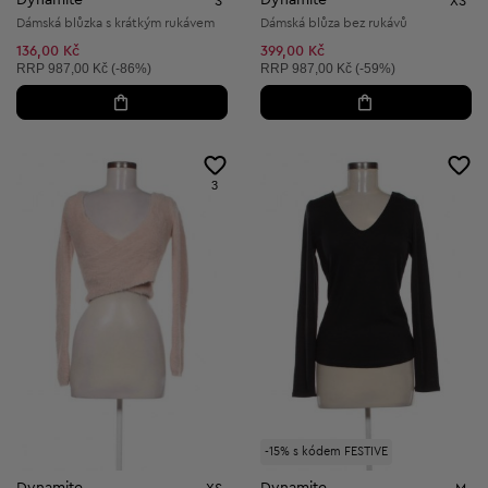
S
XS
Dámská blůzka s krátkým rukávem
Dámská blůza bez rukávů
136,00 Kč
399,00 Kč
Doporučená cena:
Doporučená cena:
RRP
987,00 Kč (-86%)
RRP
987,00 Kč (-59%)
3
-15% s kódem FESTIVE