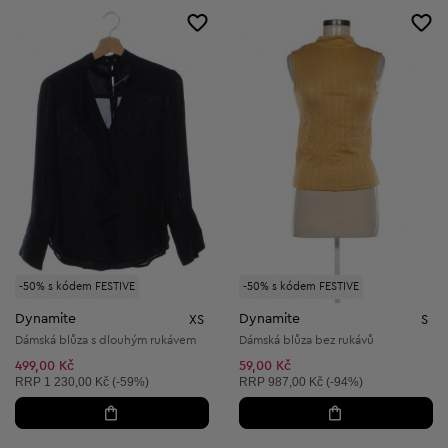
-50% s kódem FESTIVE
-50% s kódem FESTIVE
Dynamite
Dynamite
XS
S
Dámská blůza s dlouhým rukávem
Dámská blůza bez rukávů
499,00 Kč
59,00 Kč
Doporučená cena:
Doporučená cena:
RRP
1 230,00 Kč (-59%)
RRP
987,00 Kč (-94%)