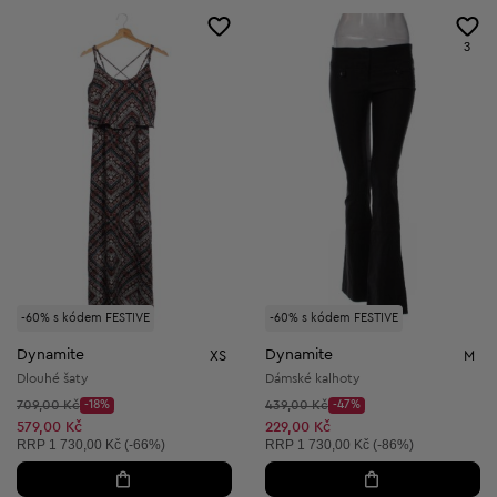
3
-60% s kódem FESTIVE
-60% s kódem FESTIVE
Dynamite
Dynamite
XS
M
Dlouhé šaty
Dámské kalhoty
Původní cena:
Původní cena:
709,00 Kč
-18%
439,00 Kč
-47%
Discount Price:
Discount Price:
Snížená cena:
Snížená cena:
579,00 Kč
229,00 Kč
Doporučená cena:
Doporučená cena:
RRP
1 730,00 Kč (-66%)
RRP
1 730,00 Kč (-86%)