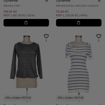
Dynamite
Dynamite
M
M
Dámský svetr
Dámská blůza s dlouhým rukávem
129,00 Kč
73,00 Kč
Doporučená cena:
Doporučená cena:
RRP
1 487,00 Kč (-91%)
RRP
1 230,00 Kč (-94%)
1
2
-15% s kódem FESTIVE
-15% s kódem FESTIVE