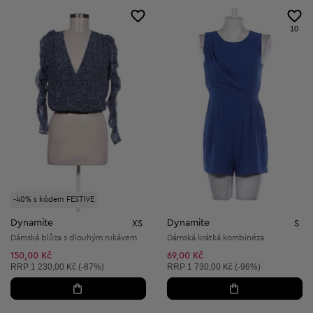
10
-40% s kódem FESTIVE
Dynamite
Dynamite
XS
S
Dámská blůza s dlouhým rukávem
Dámská krátká kombinéza
150,00 Kč
69,00 Kč
Doporučená cena:
Doporučená cena:
RRP
1 230,00 Kč (-87%)
RRP
1 730,00 Kč (-96%)