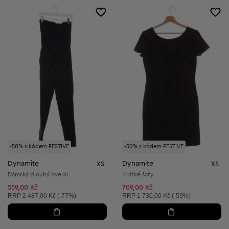
-50% s kódem FESTIVE
-50% s kódem FESTIVE
Dynamite
Dynamite
XS
XS
Dámský dlouhý overal
Krátké šaty
559,00 Kč
709,00 Kč
Doporučená cena:
Doporučená cena:
RRP
2 487,00 Kč (-77%)
RRP
1 730,00 Kč (-59%)