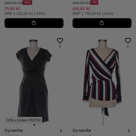
Původní cena:
Původní cena:
482,00 Kč
-83%
696,00 Kč
-9%
Discount Price:
Discount Price:
Snížená cena:
Snížená cena:
79,00 Kč
629,00 Kč
Doporučená cena:
Doporučená cena:
RRP
1 230,00 Kč (-93%)
RRP
1 730,00 Kč (-63%)
2
1
-50% s kódem FESTIVE
Dynamite
Dynamite
S
S