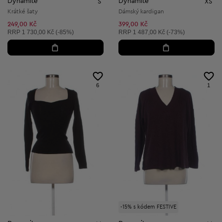
Dynamite
Dynamite
S
XS
Krátké šaty
Dámský kardigan
249,00 Kč
399,00 Kč
Doporučená cena:
Doporučená cena:
RRP
1 730,00 Kč (-85%)
RRP
1 487,00 Kč (-73%)
6
1
-15% s kódem FESTIVE