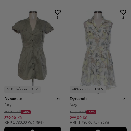
3
2
-60% s kódem FESTIVE
-60% s kódem FESTIVE
Dynamite
Dynamite
M
M
Šaty
Šaty
Původní cena:
Původní cena:
709,00 Kč
-46%
679,00 Kč
-56%
Discount Price:
Discount Price:
Snížená cena:
Snížená cena:
379,00 Kč
299,00 Kč
Doporučená cena:
Doporučená cena:
RRP
1 730,00 Kč (-78%)
RRP
1 730,00 Kč (-82%)