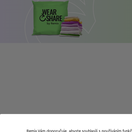
Remix Vám doporučuje, abyste souhlasili s používáním funkč