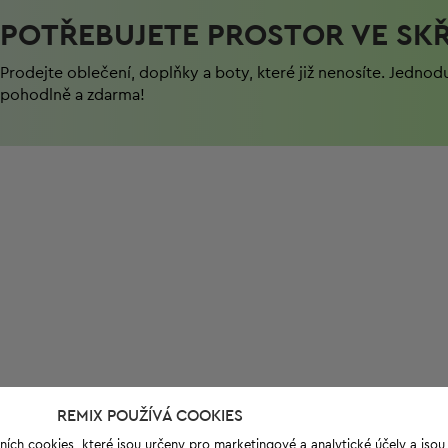
POTŘEBUJETE PROSTOR VE SKŘ
Prodejte oblečení, doplňky a boty, které již nenosíte. Jednod
pohodlně a zdarma!
REMIX POUŽÍVÁ COOKIES
ních cookies, které jsou určeny pro marketingové a analytické účely a jso