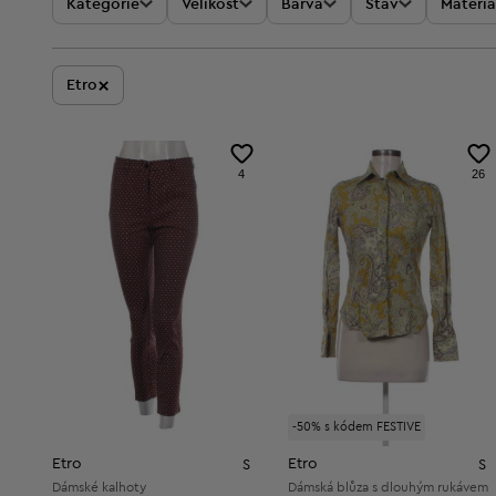
Kategorie
Velikost
Barva
Stav
Materiá
×
Etro
4
26
-50% s kódem FESTIVE
Etro
Etro
S
S
Dámské kalhoty
Dámská blůza s dlouhým rukávem