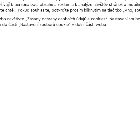
ívají k personalizaci obsahu a reklam a k analýze návštěv stránek a mobiln
e chtěli. Pokud souhlasíte, potvrďte prosím kliknutím na tlačítko „Ano, so
“ nebo navštivte „Zásady ochrany osobních údajů a cookies“. Nastavení soub
e do části „Nastavení souborů cookie“ v dolní části webu.