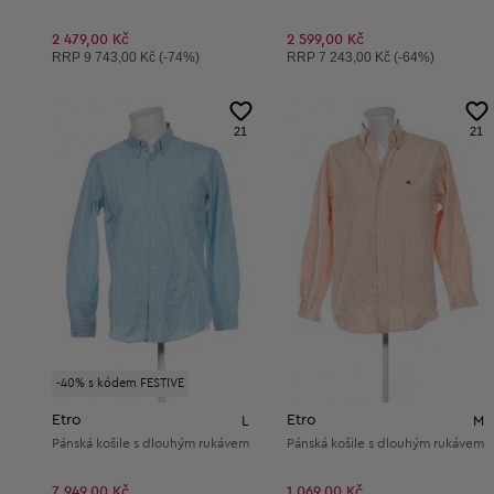
2 479,00 Kč
2 599,00 Kč
Doporučená cena:
Doporučená cena:
RRP
9 743,00 Kč (-74%)
RRP
7 243,00 Kč (-64%)
21
21
-40% s kódem FESTIVE
Etro
Etro
L
M
Pánská košile s dlouhým rukávem
Pánská košile s dlouhým rukávem
7 949,00 Kč
1 069,00 Kč