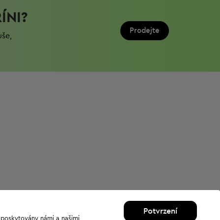
ÍNI?
Prodejte
uše,
Potvrzení
u poskytovány námi a našimi