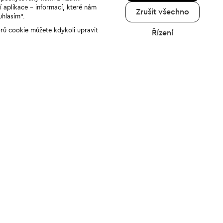
í aplikace - informací, které nám
Zrušit všechno
uhlasím“.
orů cookie můžete kdykoli upravit
Řízení