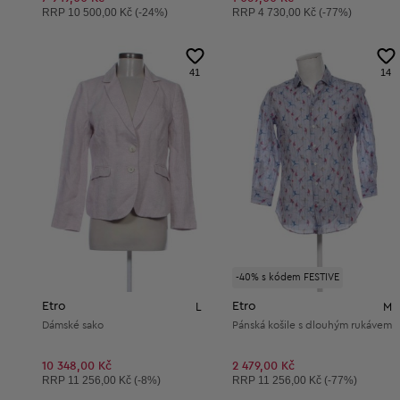
Doporučená cena:
Doporučená cena:
RRP
10 500,00 Kč (-24%)
RRP
4 730,00 Kč (-77%)
41
14
-40% s kódem FESTIVE
Etro
Etro
L
M
Dámské sako
Pánská košile s dlouhým rukávem
10 348,00 Kč
2 479,00 Kč
Doporučená cena:
Doporučená cena:
RRP
11 256,00 Kč (-8%)
RRP
11 256,00 Kč (-77%)