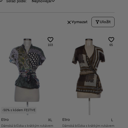
seraď podle:
Nejnovější
Vymazat
Uložit
103
65
-50% s kódem FESTIVE
Etro
Etro
XL
L
Dámská blůzka s krátkým rukávem
Dámská blůzka s krátkým rukávem