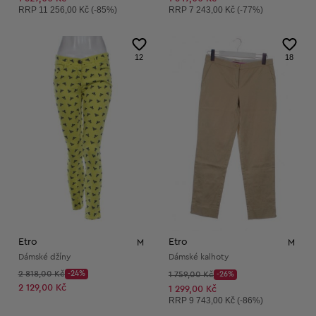
Doporučená cena:
Doporučená cena:
RRP
11 256,00 Kč (-85%)
RRP
7 243,00 Kč (-77%)
12
18
Etro
Etro
M
M
Dámské džíny
Dámské kalhoty
Původní cena:
2 818,00 Kč
-24%
Původní cena:
1 759,00 Kč
-26%
Discount Price:
Discount Price:
Snížená cena:
2 129,00 Kč
Snížená cena:
1 299,00 Kč
Doporučená cena:
RRP
9 743,00 Kč (-86%)