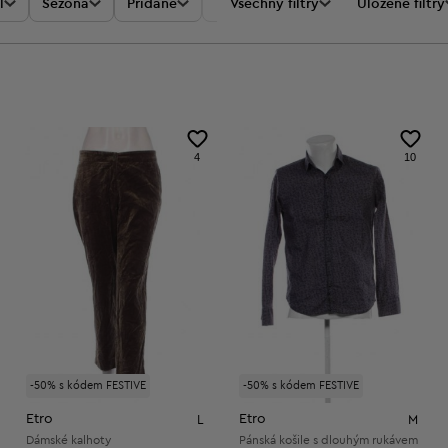
l
Sezóna
Přidané
Akce
Všechny filtry
Cena
Uložené filtry
4
10
-50% s kódem FESTIVE
-50% s kódem FESTIVE
Etro
Etro
L
M
Dámské kalhoty
Pánská košile s dlouhým rukávem