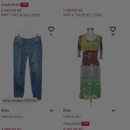
Původní cena:
3 549,00 Kč
-8%
Discount Price:
Snížená cena:
3 249,00 Kč
1 139,00 Kč
Doporučená cena:
Doporučená cena:
RRP
7 987,00 Kč (-59%)
RRP
4 730,00 Kč (-75%)
5
38
-50% s kódem FESTIVE
Etro
Etro
M
M
Dámské džíny
Krátké šaty
Původní cena:
7 116,00 Kč
-5%
Discount Price:
Snížená cena:
3 699,00 Kč
6 767,00 Kč