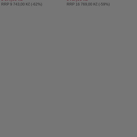
Doporučená cena:
Doporučená cena:
RRP
9 743,00 Kč (-62%)
RRP
16 769,00 Kč (-59%)