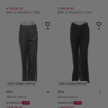
6 599,00 Kč
3 199,00 Kč
Doporučená cena:
Doporučená cena:
RRP
22 282,00 Kč (-70%)
RRP
11 256,00 Kč (-71%)
28
11
-50% s kódem FESTIVE
-50% s kódem FESTIVE
Etro
Etro
M
L
Dámské kalhoty
Dámské kalhoty
Původní cena:
Původní cena:
2 799,00 Kč
-41%
2 599,00 Kč
-36%
Discount Price:
Discount Price:
Snížená cena:
Snížená cena:
1 629,00 Kč
1 649,00 Kč