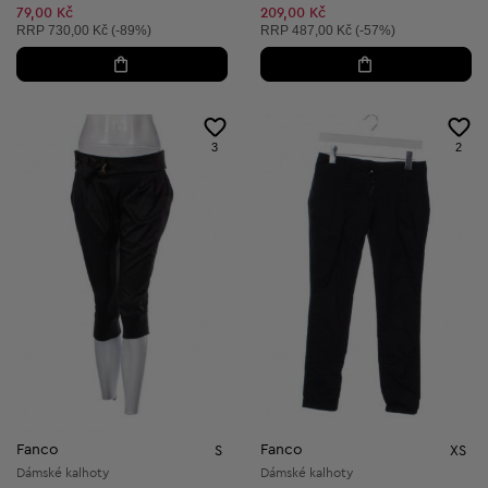
Snížená cena:
79,00 Kč
209,00 Kč
Doporučená cena:
Doporučená cena:
RRP
730,00 Kč (-89%)
RRP
487,00 Kč (-57%)
3
2
Fanco
Fanco
S
XS
Dámské kalhoty
Dámské kalhoty