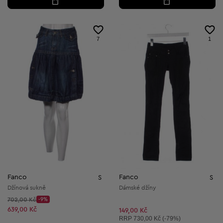
7
1
Fanco
Fanco
S
S
Džínová sukně
Dámské džíny
Původní cena:
702,00 Kč
-9%
Discount Price:
Snížená cena:
639,00 Kč
149,00 Kč
Doporučená cena:
RRP
730,00 Kč (-79%)