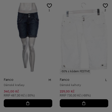
1
2
-50% s kódem FESTIVE
Fanco
Fanco
M
L
Dámské kraťasy
Dámské kalhoty
340,00 Kč
229,00 Kč
Doporučená cena:
Doporučená cena:
RRP
487,00 Kč (-30%)
RRP
730,00 Kč (-68%)