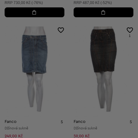
Doporučená cena:
Doporučená cena:
RRP
730,00 Kč (-76%)
RRP
487,00 Kč (-52%)
1
Fanco
Fanco
S
S
Džínová sukně
Džínová sukně
249,00 Kč
59,00 Kč