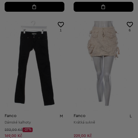
1
6
Fanco
Fanco
M
L
Dámské kalhoty
Krátká sukně
Původní cena:
232,00 Kč
-27%
Discount Price:
Snížená cena:
169,00 Kč
229,00 Kč