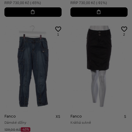
Doporučená cena:
Doporučená cena:
RRP
730,00 Kč (-65%)
RRP
730,00 Kč (-91%)
1
2
Fanco
Fanco
XS
S
Dámské džíny
Krátká sukně
Původní cena:
139,00 Kč
-43%
Discount Price: