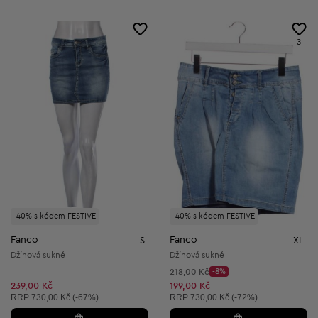
3
-40% s kódem FESTIVE
-40% s kódem FESTIVE
Fanco
Fanco
S
XL
Džínová sukně
Džínová sukně
Původní cena:
218,00 Kč
-8%
Discount Price:
Snížená cena:
239,00 Kč
199,00 Kč
Doporučená cena:
Doporučená cena:
RRP
730,00 Kč (-67%)
RRP
730,00 Kč (-72%)