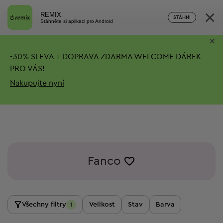
×
REMIX
STÁHNI
Stáhněte si aplikaci pro Android
×
-
30%
SLEVA + DOPRAVA ZDARMA
WELCOME DÁREK
PRO VÁS!
Nakupujte nyní
Fanco
Všechny filtry
Velikost
Stav
Barva
1