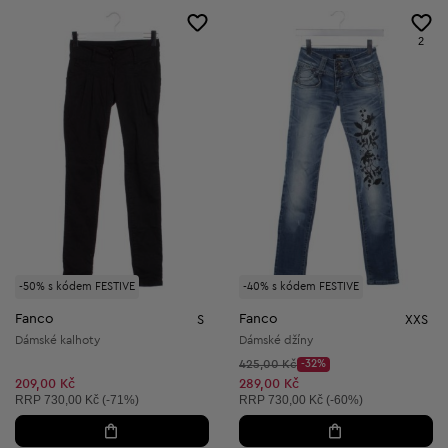
2
-50% s kódem FESTIVE
-40% s kódem FESTIVE
Fanco
Fanco
S
XXS
Dámské kalhoty
Dámské džíny
Původní cena:
425,00 Kč
-32%
Discount Price:
Snížená cena:
209,00 Kč
289,00 Kč
Doporučená cena:
Doporučená cena:
RRP
730,00 Kč (-71%)
RRP
730,00 Kč (-60%)