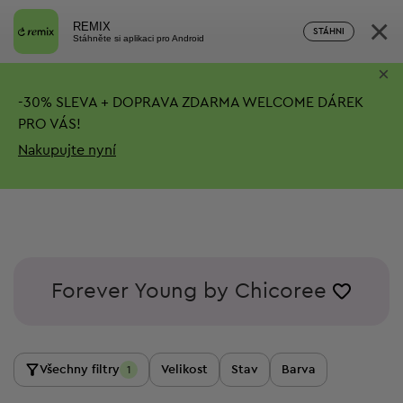
×
REMIX
STÁHNI
Stáhněte si aplikaci pro Android
×
-
30%
SLEVA + DOPRAVA ZDARMA
WELCOME DÁREK
PRO VÁS!
Nakupujte nyní
Forever Young by Chicoree
Všechny filtry
Velikost
Stav
Barva
1