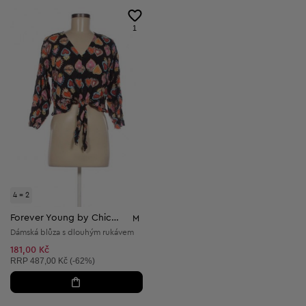
1
4 = 2
Forever Young by Chicoree
M
Dámská blůza s dlouhým rukávem
181,00 Kč
Doporučená cena:
RRP
487,00 Kč (-62%)