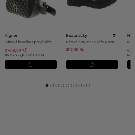
Aigner
Bez značky
H&
31
Dámská kabelka z pravé kůže
Dětské boty z eko kůže a textilu
Krát
309,00 Kč
2 408,00 Kč
459
Doporučená cena:
Dopo
RRP
7 987,00 Kč (-69%)
RRP