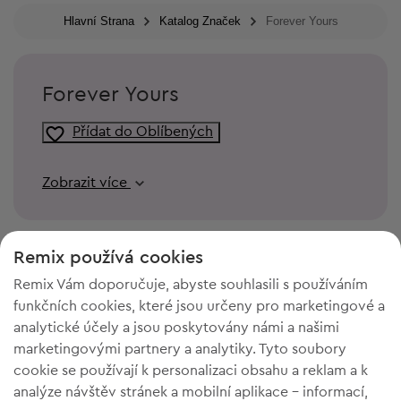
Hlavní Strana
Katalog Značek
Forever Yours
Forever Yours
Přídat do Oblíbených
Zobrazit více
Remix používá cookies
Remix Vám doporučuje, abyste souhlasili s používáním
funkčních cookies, které jsou určeny pro marketingové a
analytické účely a jsou poskytovány námi a našimi
marketingovými partnery a analytiky. Tyto soubory
cookie se používají k personalizaci obsahu a reklam a k
analýze návštěv stránek a mobilní aplikace - informací,
POTŘEBUJETE PROSTOR VE