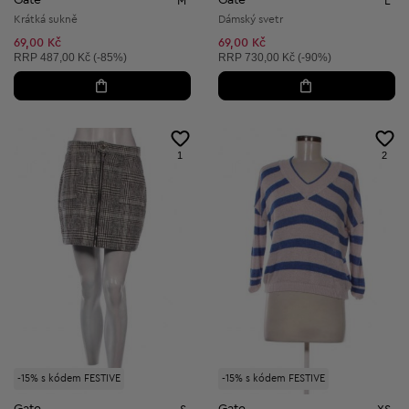
M
L
Krátká sukně
Dámský svetr
69,00 Kč
69,00 Kč
Doporučená cena:
Doporučená cena:
RRP
487,00 Kč (-85%)
RRP
730,00 Kč (-90%)
1
2
-15% s kódem FESTIVE
-15% s kódem FESTIVE