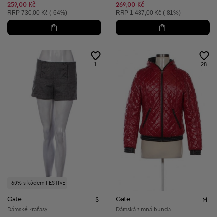
259,00 Kč
269,00 Kč
Doporučená cena:
Doporučená cena:
RRP
730,00 Kč (-64%)
RRP
1 487,00 Kč (-81%)
1
28
-60% s kódem FESTIVE
Gate
Gate
S
M
Dámské kraťasy
Dámská zimná bunda