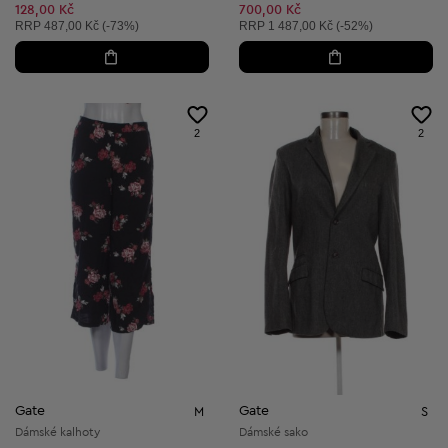
128,00 Kč
700,00 Kč
Doporučená cena:
Doporučená cena:
RRP
487,00 Kč (-73%)
RRP
1 487,00 Kč (-52%)
2
2
Gate
Gate
M
S
Dámské kalhoty
Dámské sako