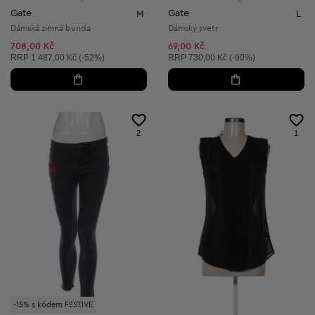
Gate
Gate
M
L
Dámská zimná bunda
Dámský svetr
708,00 Kč
69,00 Kč
Doporučená cena:
Doporučená cena:
RRP
1 487,00 Kč (-52%)
RRP
730,00 Kč (-90%)
2
1
-15% s kódem FESTIVE