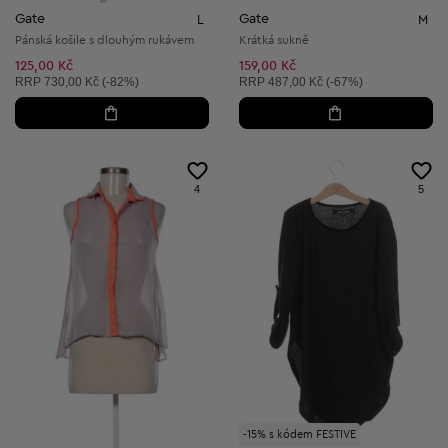
Gate
Gate
L
M
Pánská košile s dlouhým rukávem
Krátká sukně
125,00 Kč
159,00 Kč
Doporučená cena:
Doporučená cena:
RRP
730,00 Kč (-82%)
RRP
487,00 Kč (-67%)
4
5
-15% s kódem FESTIVE