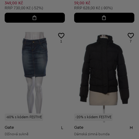
349,00 Kč
59,00 Kč
Doporučená cena:
Doporučená cena:
RRP
730,00 Kč (-52%)
RRP
628,00 Kč (-90%)
1
7
-60% s kódem FESTIVE
-20% s kódem FESTIVE
Gate
Gate
L
M
Džínová sukně
Dámská zimná bunda