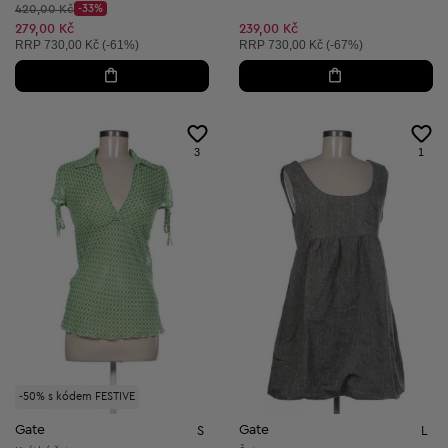
Původní cena:
420,00 Kč
-33%
Discount Price:
Snížená cena:
279,00 Kč
239,00 Kč
Doporučená cena:
Doporučená cena:
RRP
730,00 Kč (-61%)
RRP
730,00 Kč (-67%)
3
1
-50% s kódem FESTIVE
Gate
Gate
S
L