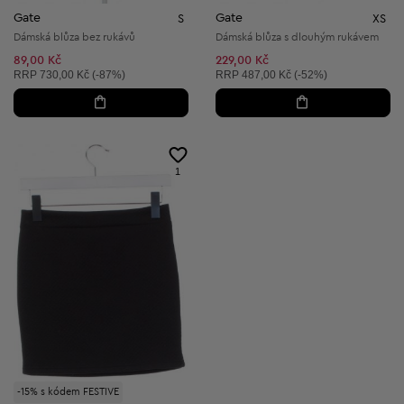
Gate
Gate
S
XS
Dámská blůza bez rukávů
Dámská blůza s dlouhým rukávem
89,00 Kč
229,00 Kč
Doporučená cena:
Doporučená cena:
RRP
730,00 Kč (-87%)
RRP
487,00 Kč (-52%)
1
-15% s kódem FESTIVE