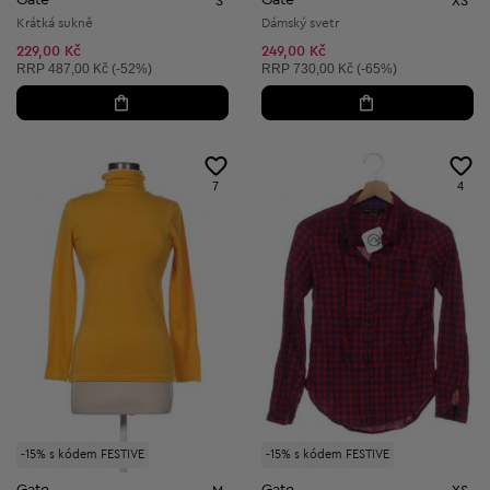
Gate
Gate
S
XS
Krátká sukně
Dámský svetr
229,00 Kč
249,00 Kč
Doporučená cena:
Doporučená cena:
RRP
487,00 Kč (-52%)
RRP
730,00 Kč (-65%)
7
4
-15% s kódem FESTIVE
-15% s kódem FESTIVE