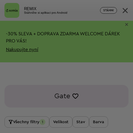
×
REMIX
STÁHNI
Stáhněte si aplikaci pro Android
×
-
30%
SLEVA + DOPRAVA ZDARMA
WELCOME DÁREK
PRO VÁS!
Nakupujte nyní
Gate
Všechny filtry
Velikost
Stav
Barva
1