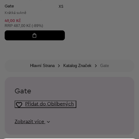
Gate
XS
Krátká sukně
49,00 Kč
Doporučená cena:
RRP
487,00 Kč (-89%)
Hlavní Strana
Katalog Značek
Gate
Gate
Přídat do Oblíbených
Zobrazit více