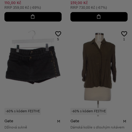
Snížená cena:
110,00 Kč
239,00 Kč
Doporučená cena:
Doporučená cena:
RRP
359,00 Kč (-69%)
RRP
730,00 Kč (-67%)
5
1
-60% s kódem FESTIVE
-60% s kódem FESTIVE
Gate
Gate
M
M
Džínová sukně
Dámská košile s dlouhým rukávem