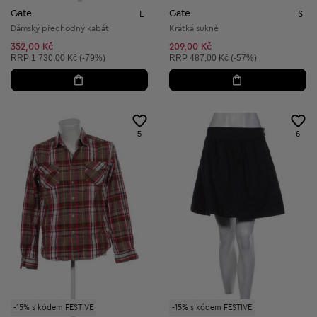
Gate
Gate
L
S
Dámský přechodný kabát
Krátká sukně
352,00 Kč
209,00 Kč
Doporučená cena:
Doporučená cena:
RRP
1 730,00 Kč (-79%)
RRP
487,00 Kč (-57%)
5
6
-15% s kódem FESTIVE
-15% s kódem FESTIVE