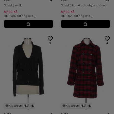
Gate
Gate
M
XS
Dámský rolák
Dámská košile s dlouhým rukávem
89,00 Kč
89,00 Kč
Doporučená cena:
Doporučená cena:
RRP
487,00 Kč (-81%)
RRP
628,00 Kč (-85%)
5
4
-15% s kódem FESTIVE
-15% s kódem FESTIVE