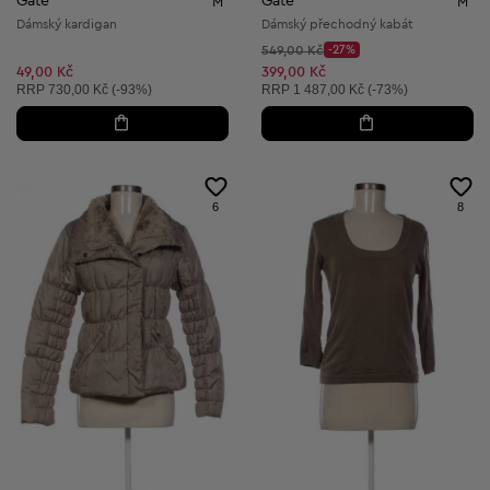
Gate
Gate
M
M
Dámský kardigan
Dámský přechodný kabát
Původní cena:
549,00 Kč
-27%
Discount Price:
Snížená cena:
49,00 Kč
399,00 Kč
Doporučená cena:
Doporučená cena:
RRP
730,00 Kč (-93%)
RRP
1 487,00 Kč (-73%)
6
8