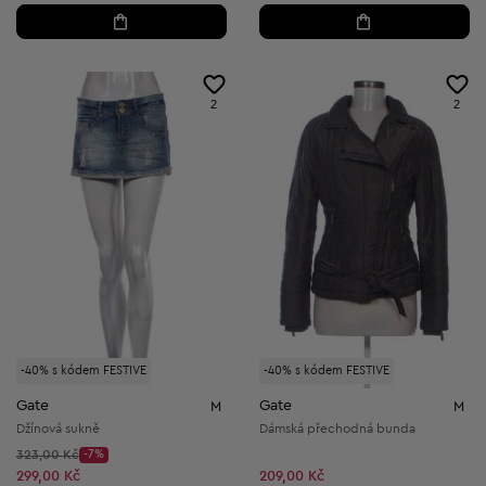
2
2
-40% s kódem FESTIVE
-40% s kódem FESTIVE
Gate
Gate
M
M
Džínová sukně
Dámská přechodná bunda
Původní cena:
323,00 Kč
-7%
Discount Price:
Snížená cena:
299,00 Kč
209,00 Kč