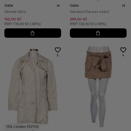
Gate
Gate
M
M
Dámské džíny
Dámská blůza bez rukávů
142,00 Kč
299,00 Kč
Doporučená cena:
Doporučená cena:
RRP
730,00 Kč (-80%)
RRP
730,00 Kč (-59%)
5
4
-15% s kódem FESTIVE