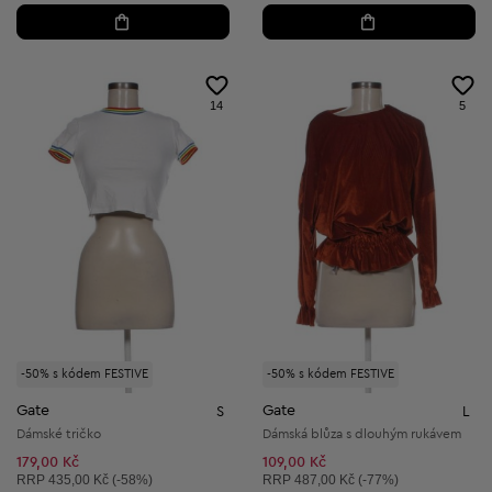
14
5
-50% s kódem FESTIVE
-50% s kódem FESTIVE
Gate
Gate
S
L
Dámské tričko
Dámská blůza s dlouhým rukávem
179,00 Kč
109,00 Kč
Doporučená cena:
Doporučená cena:
RRP
435,00 Kč (-58%)
RRP
487,00 Kč (-77%)