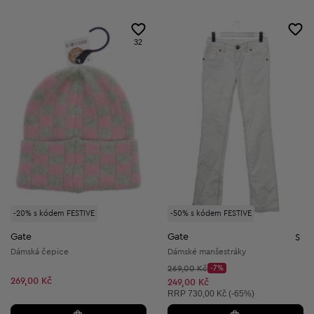
32
-20% s kódem FESTIVE
-50% s kódem FESTIVE
Gate
Gate
S
Dámská čepice
Dámské manšestráky
Původní cena:
269,00 Kč
-7%
Discount Price:
269,00 Kč
Snížená cena:
249,00 Kč
Doporučená cena:
RRP
730,00 Kč (-65%)