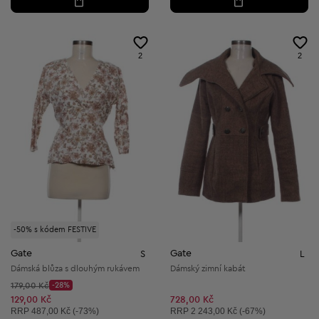
2
2
-50% s kódem FESTIVE
Gate
Gate
S
L
Dámská blůza s dlouhým rukávem
Dámský zimní kabát
Původní cena:
179,00 Kč
-28%
Discount Price:
Snížená cena:
129,00 Kč
728,00 Kč
Doporučená cena:
Doporučená cena:
RRP
487,00 Kč (-73%)
RRP
2 243,00 Kč (-67%)