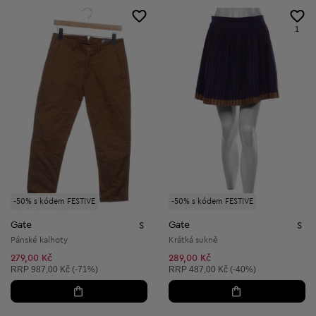
1
-50% s kódem FESTIVE
-50% s kódem FESTIVE
Gate
Gate
S
S
Pánské kalhoty
Krátká sukně
279,00 Kč
289,00 Kč
Doporučená cena:
Doporučená cena:
RRP
987,00 Kč (-71%)
RRP
487,00 Kč (-40%)