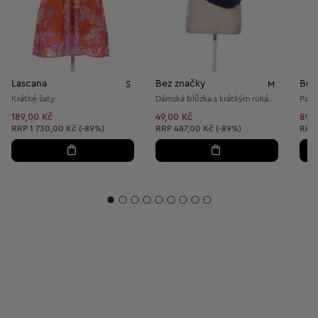
Lascana
Bez značky
Buz
S
M
Krátké šaty
Dámská blůzka s krátkým rukávem
Páns
189,00 Kč
49,00 Kč
89,
Doporučená cena:
Doporučená cena:
Dopo
RRP
1 730,00 Kč (-89%)
RRP
487,00 Kč (-89%)
RRP