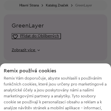
Hlavní Strana
Katalog Značek
GreenLayer
GreenLayer
Přídat do Oblíbených
Zobrazit více
Remix používá cookies
Remix Vám doporučuje, abyste souhlasili s používáním
funkčních cookies, které jsou určeny pro marketingové a
analytické účely a jsou poskytovány námi a našimi
marketingovými partnery a analytiky. Tyto soubory
cookie se používají k personalizaci obsahu a reklam a k
analýze návštěv stránek a mobilní aplikace - informací,
POTŘEBUJETE PROSTOR VE