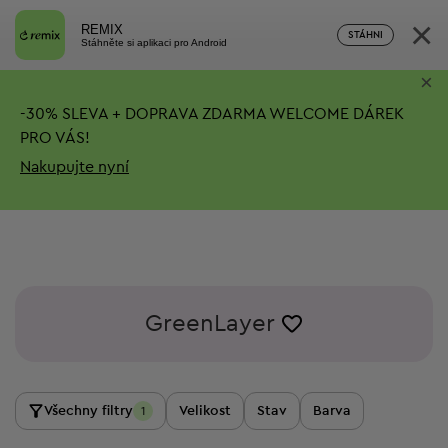
×
REMIX
STÁHNI
Stáhněte si aplikaci pro Android
×
-
30%
SLEVA + DOPRAVA ZDARMA
WELCOME DÁREK
PRO VÁS!
Nakupujte nyní
GreenLayer
Všechny filtry
Velikost
Stav
Barva
1