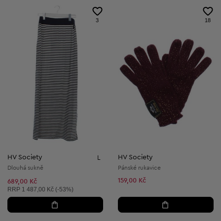
3
18
HV Society
HV Society
L
Dlouhá sukně
Pánské rukavice
159,00 Kč
689,00 Kč
Doporučená cena:
RRP
1 487,00 Kč (-53%)