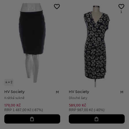
1
4 = 2
HV Society
HV Society
M
M
Krátká sukně
Dlouhé šaty
179,00 Kč
589,00 Kč
Doporučená cena:
Doporučená cena:
RRP
1 487,00 Kč (-87%)
RRP
987,00 Kč (-40%)