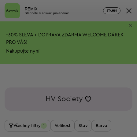
×
REMIX
STÁHNI
Stáhněte si aplikaci pro Android
×
-
30%
SLEVA + DOPRAVA ZDARMA
WELCOME DÁREK
PRO VÁS!
Nakupujte nyní
HV Society
Všechny filtry
Velikost
Stav
Barva
1