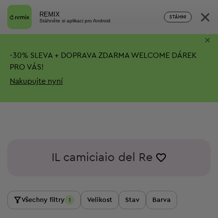
×
REMIX
STÁHNI
Stáhněte si aplikaci pro Android
×
-
30%
SLEVA + DOPRAVA ZDARMA
WELCOME DÁREK
PRO VÁS!
Nakupujte nyní
IL camiciaio del Re
Všechny filtry
Velikost
Stav
Barva
1