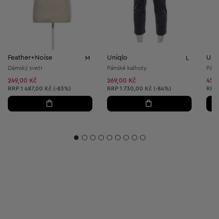
Feather+Noise
Uniqlo
Uni
M
L
Dámský svetr
Pánské kalhoty
Páns
249,00 Kč
269,00 Kč
459
Doporučená cena:
Doporučená cena:
Dopo
RRP
1 487,00 Kč (-83%)
RRP
1 730,00 Kč (-84%)
RRP