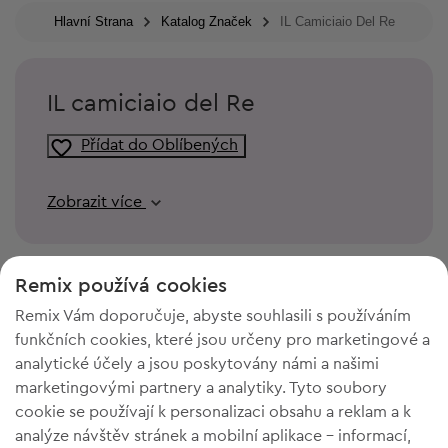
Hlavní Strana
Katalog Značek
IL Camiciaio Del Re
IL camiciaio del Re
Přídat do Oblíbených
Zobrazit více
Remix používá cookies
Remix Vám doporučuje, abyste souhlasili s používáním
funkčních cookies, které jsou určeny pro marketingové a
analytické účely a jsou poskytovány námi a našimi
marketingovými partnery a analytiky. Tyto soubory
cookie se používají k personalizaci obsahu a reklam a k
analýze návštěv stránek a mobilní aplikace - informací,
POTŘEBUJETE PROSTOR VE